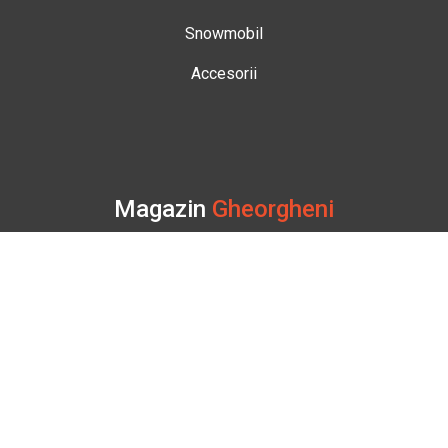
Snowmobil
Accesorii
Magazin
Gheorgheni
Str. Nicolae Bălcescu Nr. 100
Gheorgheni, Harghita
Marți - Sâmbătă: 09:00 - 17:00
0745 153 295