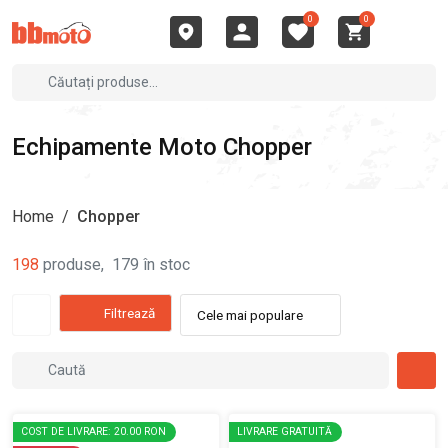
0
0
Echipamente Moto Chopper
Home
/
Chopper
198
produse
,
179
în stoc
Filtrează
Cele mai populare
COST DE LIVRARE: 20.00 RON
LIVRARE GRATUITĂ