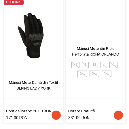
LICHIDARE
Mănuși Moto din Piele
Perforată RICHA ORLANDO
XS
S
M
L
XL
2XL
3XL
4XL
Mănuși Moto Damă din Textil
BERING LADY YORK
Cost de livrare: 20.00 RON
Livrare Gratuită
171.00 RON
331.00 RON