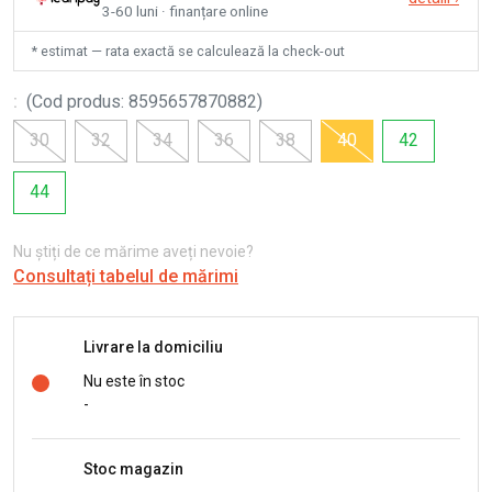
3-60 luni · finanțare online
* estimat — rata exactă se calculează la check-out
:
(
Cod produs
:
8595657870882
)
30
32
34
36
38
40
42
44
Nu știți de ce mărime aveți nevoie?
Consultați tabelul de mărimi
Livrare la domiciliu
Nu este în stoc
-
Stoc magazin