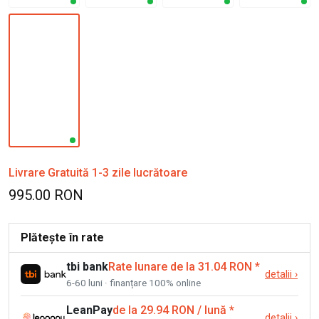
Livrare Gratuită 1-3 zile lucrătoare
995.00 RON
Plătește în rate
tbi bank
Rate lunare de la 31.04 RON
*
detalii
›
6-60 luni · finanțare 100% online
LeanPay
de la 29.94 RON / lună
*
detalii
›