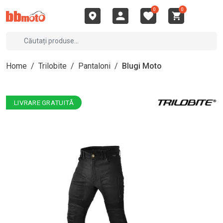
0
0
Home
/
Trilobite
/
Pantaloni
/
Blugi Moto
LIVRARE GRATUITĂ