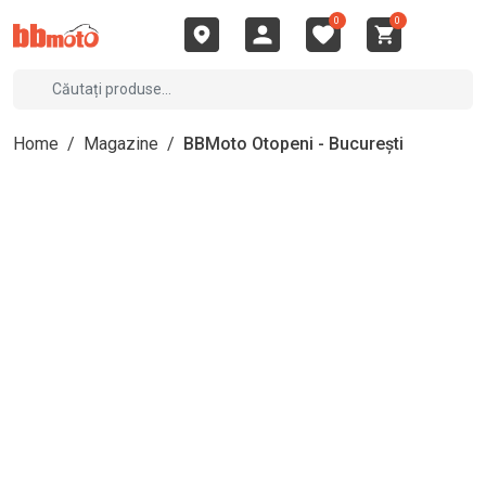
0
0
Home
/
Magazine
/
BBMoto Otopeni - București