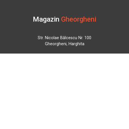
Magazin
Gheorgheni
Str. Nicolae Bălcescu Nr. 100
Gheorgheni, Harghita
Marți - Sâmbătă: 09:00 - 17:00
0745 153 295
info@bbmoto.ro