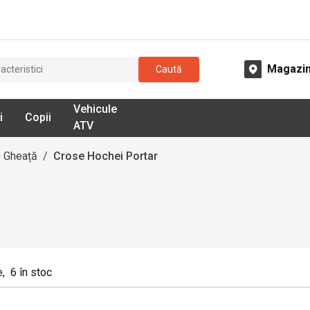
Magazi
Caută
Vehicule
i
Copii
ATV
 Gheață
/
Crose Hochei Portar
e
,
6
în stoc