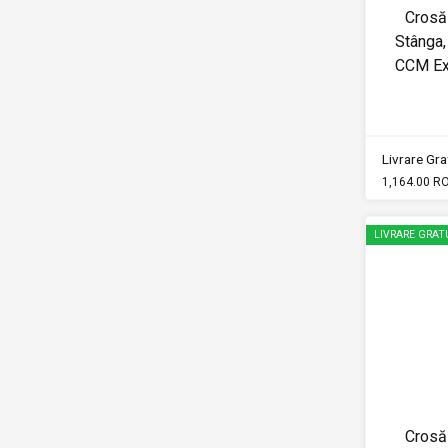
Crosă
Stânga, 
CCM Ex
Livrare Grat
1,164.00 R
LIVRARE GRAT
Crosă