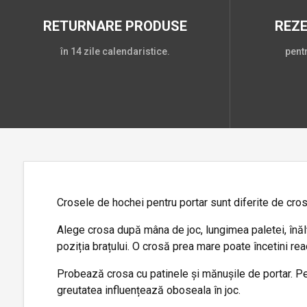
RETURNARE PRODUSE
REZ
în 14 zile calendaristice.
pent
Crosele de hochei pentru portar sunt diferite de crosel
Alege crosa după mâna de joc, lungimea paletei, înălț
poziția brațului. O crosă prea mare poate încetini reac
Probează crosa cu patinele și mănușile de portar. Pen
greutatea influențează oboseala în joc.