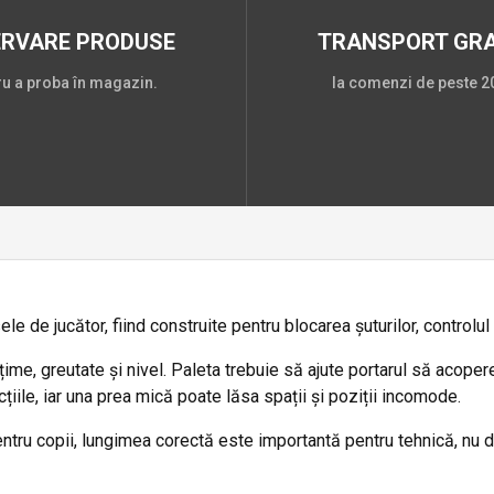
ERVARE PRODUSE
TRANSPORT GRA
ru a proba în magazin.
la comenzi de peste 20
e de jucător, fiind construite pentru blocarea șuturilor, controlul 
ime, greutate și nivel. Paleta trebuie să ajute portarul să acoper
țiile, iar una prea mică poate lăsa spații și poziții incomode.
tru copii, lungimea corectă este importantă pentru tehnică, nu do