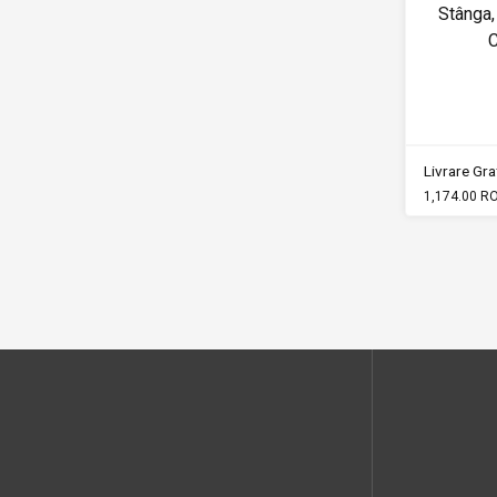
Stânga,
Livrare Grat
1,174.00 R