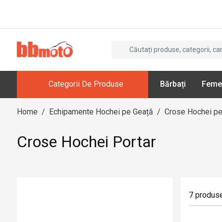
Categorii De Produse
Bărbați
Feme
Home
/
Echipamente Hochei pe Geață
/
Crose Hochei pe
Crose Hochei Portar
7
produs