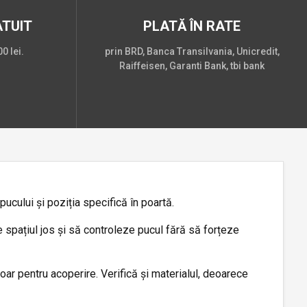
TUIT
PLATĂ ÎN RATE
0 lei.
prin BRD, Banca Transilvania, Unicredit,
Raiffeisen, Garanti Bank, tbi bank
pucului și poziția specifică în poartă.
e spațiul jos și să controleze pucul fără să forțeze
ar pentru acoperire. Verifică și materialul, deoarece