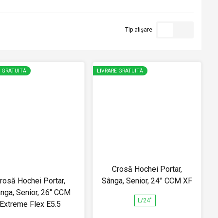
Tip afișare
E GRATUITĂ
LIVRARE GRATUITĂ
Crosă Hochei Portar,
rosă Hochei Portar,
Sânga, Senior, 24” CCM XF
nga, Senior, 26'' CCM
L/24"
Extreme Flex E5.5