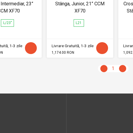
 Intermediar, 23”
Stânga, Junior, 21” CCM
Cros
CCM XF70
XF70
Stâ
L/23"
L21
uită, 1-3 zile
Livrare Gratuită, 1-3 zile
Livrar
ON
1,174.00 RON
1,092
1