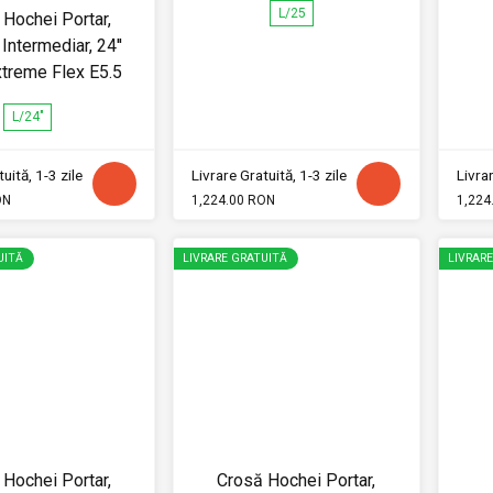
L/25
 Hochei Portar,
Intermediar, 24''
treme Flex E5.5
L/24"
uită, 1-3 zile
Livrare Gratuită, 1-3 zile
Livrar
ON
1,224.00 RON
1,224
UITĂ
LIVRARE GRATUITĂ
LIVRAR
 Hochei Portar,
Crosă Hochei Portar,