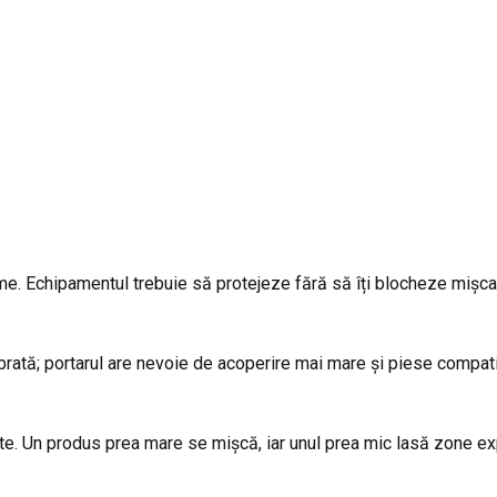
ime. Echipamentul trebuie să protejeze fără să îți blocheze mișca
brată; portarul are nevoie de acoperire mai mare și piese compatib
ate. Un produs prea mare se mișcă, iar unul prea mic lasă zone e