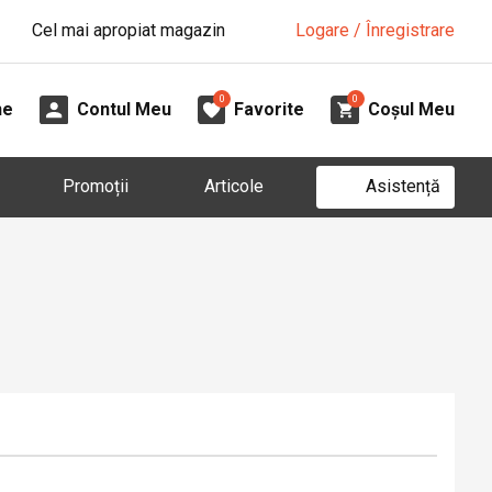
Cel mai apropiat magazin
Logare / Înregistrare
0
0
ne
Contul Meu
Favorite
Coșul Meu
Asistență
Promoții
Articole