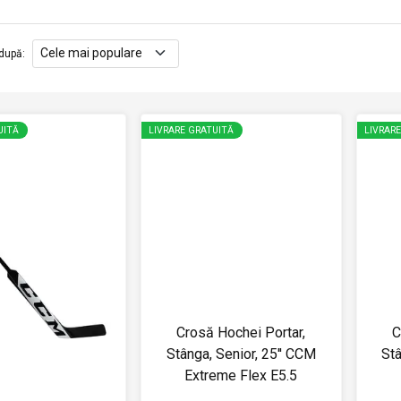
după
:
UITĂ
LIVRARE GRATUITĂ
LIVRAR
Crosă Hochei Portar,
C
Stânga, Senior, 25'' CCM
Stâ
Extreme Flex E5.5