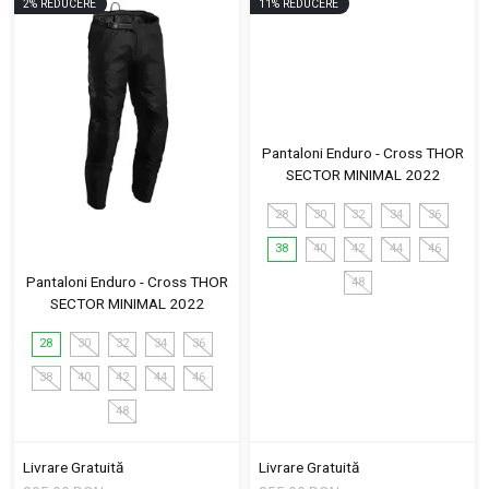
2
%
REDUCERE
11
%
REDUCERE
Pantaloni Enduro - Cross THOR
SECTOR MINIMAL 2022
28
30
32
34
36
38
40
42
44
46
Pantaloni Enduro - Cross THOR
48
SECTOR MINIMAL 2022
28
30
32
34
36
38
40
42
44
46
48
Livrare Gratuită
Livrare Gratuită