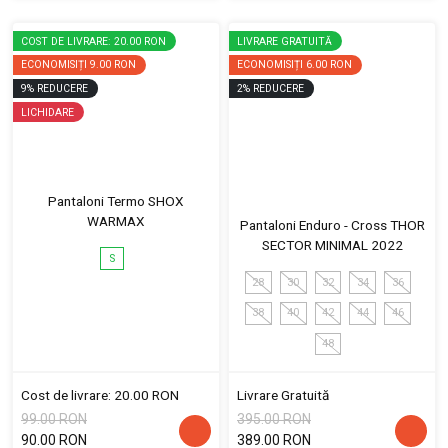
COST DE LIVRARE: 20.00 RON
LIVRARE GRATUITĂ
ECONOMISIȚI
9.00 RON
ECONOMISIȚI
6.00 RON
9
%
REDUCERE
2
%
REDUCERE
LICHIDARE
Pantaloni Termo SHOX
WARMAX
Pantaloni Enduro - Cross THOR
SECTOR MINIMAL 2022
S
28
30
32
34
36
38
40
42
44
46
48
Cost de livrare: 20.00 RON
Livrare Gratuită
99.00 RON
395.00 RON
90.00 RON
389.00 RON