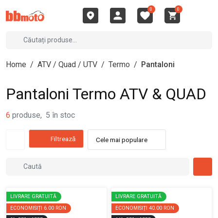
0
0
Home
/
ATV / Quad / UTV
/
Termo
/
Pantaloni
Pantaloni Termo ATV & QUAD
6
produse
,
5
în stoc
Filtrează
Cele mai populare
LIVRARE GRATUITĂ
LIVRARE GRATUITĂ
ECONOMISIȚI
6.00 RON
ECONOMISIȚI
40.00 RON