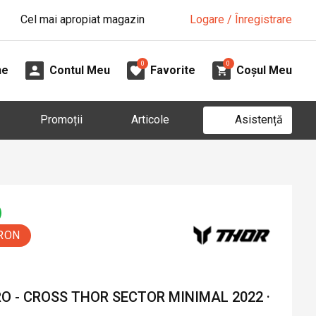
Cel mai apropiat magazin
Logare / Înregistrare
0
0
ne
Contul Meu
Favorite
Coșul Meu
Asistență
Promoții
Articole
 RON
O - CROSS THOR SECTOR MINIMAL 2022 ·