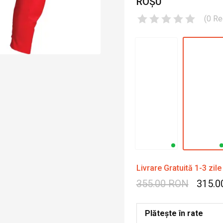
ROȘU
(
0
Re
Livrare Gratuită 1-3 zile
355.00 RON
315.0
Plătește în rate