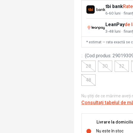
tbi bank
Rate
6-60 luni · fina
LeanPay
de 
3-48 luni · finan
* estimat — rata exactă se 
:
(
Cod produs
:
2901930
28
30
32
48
Nu știți de ce mărime aveți
Consultați tabelul de m
Livrare la domicili
Nu este în stoc