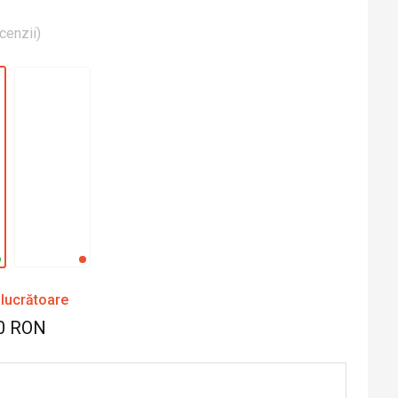
cenzii
)
 lucrătoare
0 RON