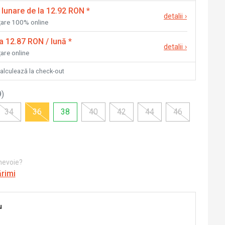
 lunare de la 12.92 RON
*
detalii
›
nțare 100% online
la 12.87 RON / lună
*
detalii
›
țare online
calculează la check-out
9
)
34
36
38
40
42
44
46
 nevoie?
ărimi
u