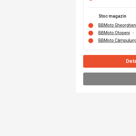
Stoc magazin
BBMoto Gheorghen
BBMoto Otopeni
-
BBMoto Câmpulung
Deta