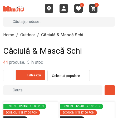
0
0
Home
/
Outdoor
/
Căciulă & Mască Schi
Căciulă & Mască Schi
44
produse
,
5
în stoc
Filtrează
Cele mai populare
COST DE LIVRARE: 20.00 RON
COST DE LIVRARE: 20.00 RON
ECONOMISIȚI
17.00 RON
ECONOMISIȚI
17.00 RON