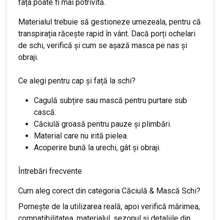
fața poate fi mai potrivită.
Materialul trebuie să gestioneze umezeala, pentru că
transpirația răcește rapid în vânt. Dacă porți ochelari
de schi, verifică și cum se așază masca pe nas și
obraji.
Ce alegi pentru cap și față la schi?
Cagulă subțire sau mască pentru purtare sub
cască.
Căciulă groasă pentru pauze și plimbări.
Material care nu irită pielea.
Acoperire bună la urechi, gât și obraji.
Întrebări frecvente
Cum aleg corect din categoria Căciulă & Mască Schi?
Pornește de la utilizarea reală, apoi verifică mărimea,
compatibilitatea, materialul, sezonul și detaliile din