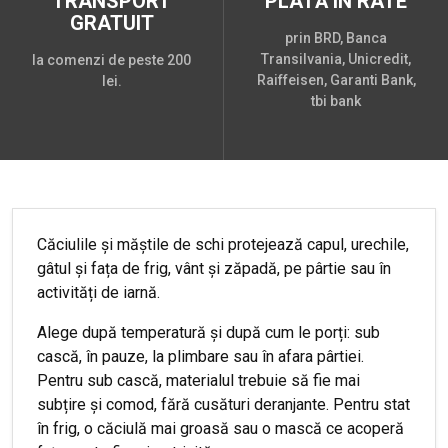
TRANSPORT
PLATĂ ÎN RATE
GRATUIT
prin BRD, Banca
Transilvania, Unicredit,
la comenzi de peste 200
Raiffeisen, Garanti Bank,
lei.
tbi bank
Căciulile și măștile de schi protejează capul, urechile,
gâtul și fața de frig, vânt și zăpadă, pe pârtie sau în
activități de iarnă.
Alege după temperatură și după cum le porți: sub
cască, în pauze, la plimbare sau în afara pârtiei.
Pentru sub cască, materialul trebuie să fie mai
subțire și comod, fără cusături deranjante. Pentru stat
în frig, o căciulă mai groasă sau o mască ce acoperă