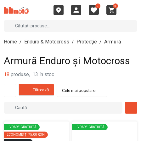
0
0
Home
/
Enduro & Motocross
/
Protecţie
/
Armură
Armură Enduro și Motocross
18
produse
,
13
în stoc
Filtrează
Cele mai populare
LIVRARE GRATUITĂ
LIVRARE GRATUITĂ
ECONOMISIȚI
75.00 RON