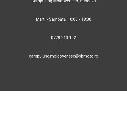
Câmpulung Moldovenesc, Suceava
Marți - Sâmbătă: 10:00 - 18:00
0728 210 192
campulung.moldovenesc@bbmoto.ro
Magazin
BBMoto ATV
Str. Nicolae Bălcescu Nr. 100
Gheorgheni, Harghita