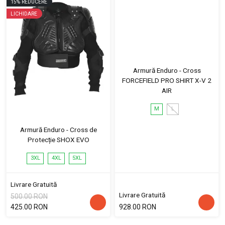
15
%
REDUCERE
LICHIDARE
Armură Enduro - Cross
FORCEFIELD PRO SHIRT X-V 2
AIR
M
L
Armură Enduro - Cross de
Protecție SHOX EVO
3XL
4XL
5XL
Livrare Gratuită
Livrare Gratuită
500.00 RON
425.00 RON
928.00 RON