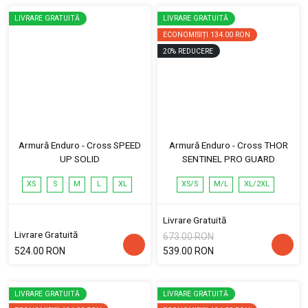
LIVRARE GRATUITĂ
LIVRARE GRATUITĂ
ECONOMISIȚI
134.00 RON
20
%
REDUCERE
Armură Enduro - Cross SPEED
Armură Enduro - Cross THOR
UP SOLID
SENTINEL PRO GUARD
XS
S
M
L
XL
XS/S
M/L
XL/2XL
Livrare Gratuită
Livrare Gratuită
673.00 RON
524.00 RON
539.00 RON
LIVRARE GRATUITĂ
LIVRARE GRATUITĂ