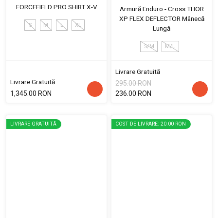
FORCEFIELD PRO SHIRT X-V
Armură Enduro - Cross THOR
XP FLEX DEFLECTOR Mânecă
S
M
L
XL
Lungă
S/M
M/L
Livrare Gratuită
Livrare Gratuită
295.00 RON
1,345.00 RON
236.00 RON
LIVRARE GRATUITĂ
COST DE LIVRARE: 20.00 RON