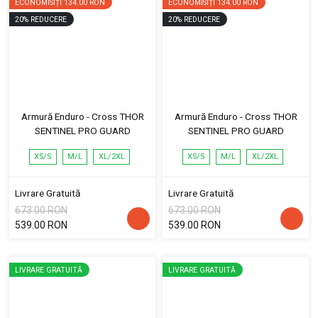
ECONOMISIȚI
134.00 RON
ECONOMISIȚI
134.00 RON
20
%
REDUCERE
20
%
REDUCERE
Armură Enduro - Cross THOR
Armură Enduro - Cross THOR
SENTINEL PRO GUARD
SENTINEL PRO GUARD
XS/S
M/L
XL/2XL
XS/S
M/L
XL/2XL
Livrare Gratuită
Livrare Gratuită
673.00 RON
673.00 RON
539.00 RON
539.00 RON
LIVRARE GRATUITĂ
LIVRARE GRATUITĂ