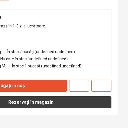
u
ează în 1-3 zile lucrătoare.
i
-
În stoc 2 bucăți (undefined undefined)
Nu este în stoc (undefined undefined)
 M.
-
În stoc 1 bucată (undefined undefined)
ugați în coș
Rezervați în magazin