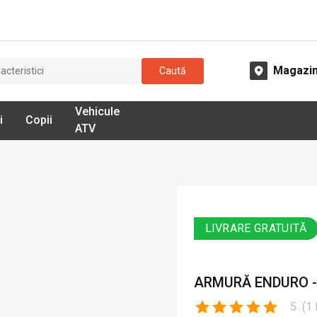
Magazi
Caută
Vehicule
i
Copii
ATV
LIVRARE GRATUITĂ
ARMURĂ ENDURO - 
5
(
1