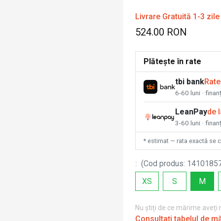
Livrare Gratuită 1-3 zile
524.00 RON
Plătește în rate
tbi bank
Rate
6-60 luni · fina
LeanPay
de 
3-60 luni · finan
* estimat — rata exactă se 
:
(
Cod produs
:
1410185
XS
S
M
Nu știți de ce mărime aveți
Consultați tabelul de m