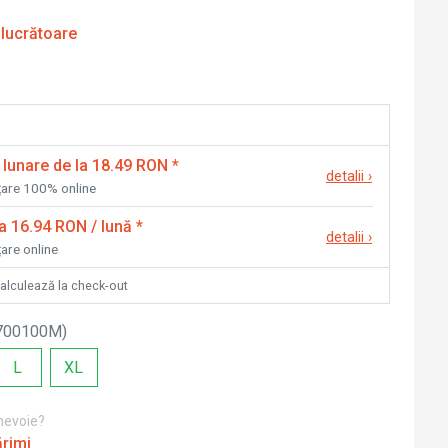
 lucrătoare
 lunare de la 18.49 RON
*
detalii
›
nțare 100% online
la 16.94 RON / lună
*
detalii
›
țare online
calculează la check-out
700100M
)
L
XL
 nevoie?
ărimi