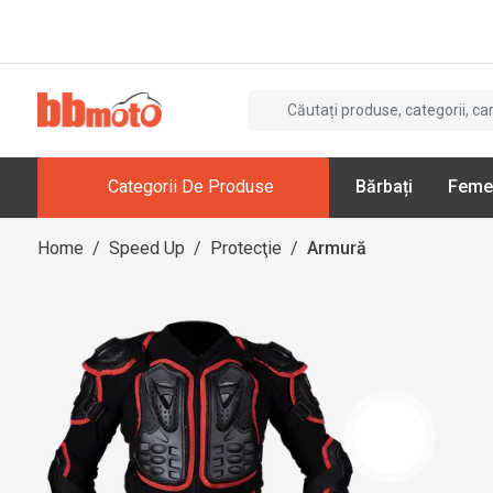
Categorii De Produse
Bărbați
Feme
Home
/
Speed Up
/
Protecţie
/
Armură