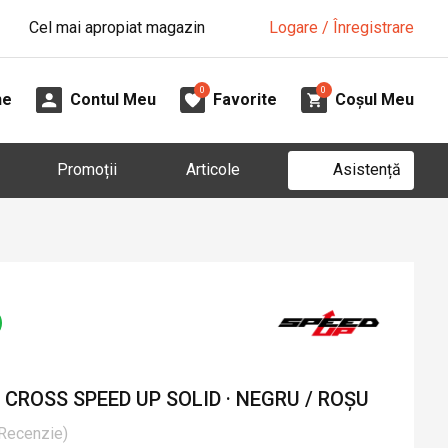
Cel mai apropiat magazin
Logare / Înregistrare
0
0
ne
Contul Meu
Favorite
Coșul Meu
Asistență
Promoții
Articole
CROSS SPEED UP SOLID · NEGRU / ROȘU
Recenzie
)