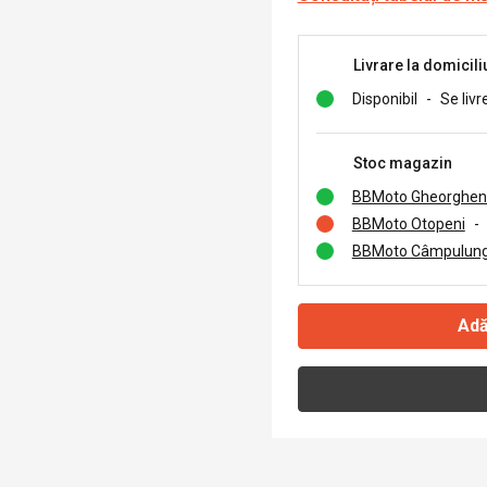
Livrare la domicili
Disponibil
-
Se livr
Stoc magazin
BBMoto Gheorghen
BBMoto Otopeni
-
BBMoto Câmpulung
Adă