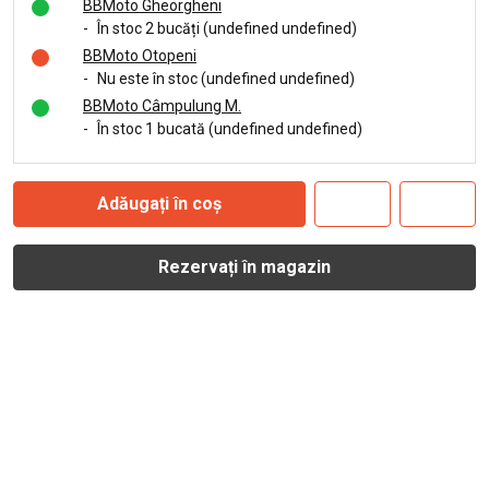
BBMoto Gheorgheni
-
În stoc 2 bucăți (undefined undefined)
BBMoto Otopeni
-
Nu este în stoc (undefined undefined)
BBMoto Câmpulung M.
-
În stoc 1 bucată (undefined undefined)
Adăugați în coș
Rezervați în magazin