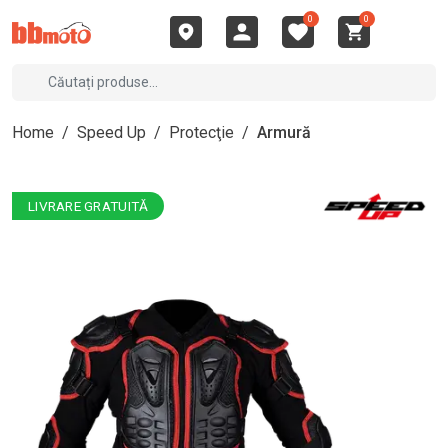
0
0
Home
/
Speed Up
/
Protecţie
/
Armură
LIVRARE GRATUITĂ