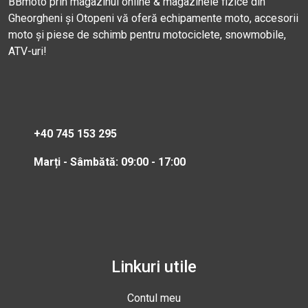
BBmoto prin magazinul online & magazinele fizice din
Gheorgheni și Otopeni vă oferă echipamente moto, accesorii
moto și piese de schimb pentru motociclete, snowmobile,
ATV-uri!
+40 745 153 295
Marți - Sâmbătă: 09:00 - 17:00
Linkuri utile
Contul meu