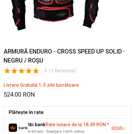
ARMURĂ ENDURO - CROSS SPEED UP SOLID ·
NEGRU / ROȘU
5
(
1
Recenzie
)
Livrare Gratuită 1-3 zile lucrătoare
524.00 RON
Plătește în rate
tbi bank
Rate lunare de la 18.49 RON
*
detalii
›
6-60 luni · finanțare 100% online