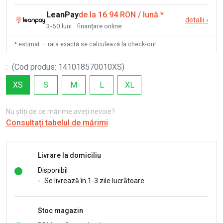
LeanPay
de la 16.94 RON / lună
*
detalii
›
3-60 luni · finanțare online
* estimat — rata exactă se calculează la check-out
:
(
Cod produs
:
141018570010XS
)
XS
S
M
L
XL
Nu știți de ce mărime aveți nevoie?
Consultați tabelul de mărimi
Livrare la domiciliu
Disponibil
-
Se livrează în 1-3 zile lucrătoare.
Stoc magazin