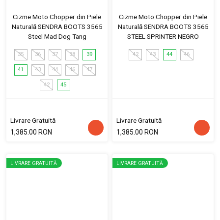
Cizme Moto Chopper din Piele
Cizme Moto Chopper din Piele
Naturală SENDRA BOOTS 3565
Naturală SENDRA BOOTS 3565
Steel Mad Dog Tang
STEEL SPRINTER NEGRO
35
36
37
38
39
42
43
44
46
41
43
44
46
47
42
45
Livrare Gratuită
Livrare Gratuită
1,385.00 RON
1,385.00 RON
LIVRARE GRATUITĂ
LIVRARE GRATUITĂ