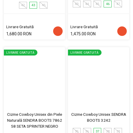
43
44
45
46
47
42
43
45
Livrare Gratuită
Livrare Gratuită
1,680.00 RON
1,475.00 RON
LIVRARE GRATUITĂ
LIVRARE GRATUITĂ
Cizme Cowboy Unisex din Piele
Cizme Cowboy Unisex SENDRA
Naturală SENDRA BOOTS 7862
BOOTS 3242
58 SETA SPRINTER NEGRO
35
36
37
38
39