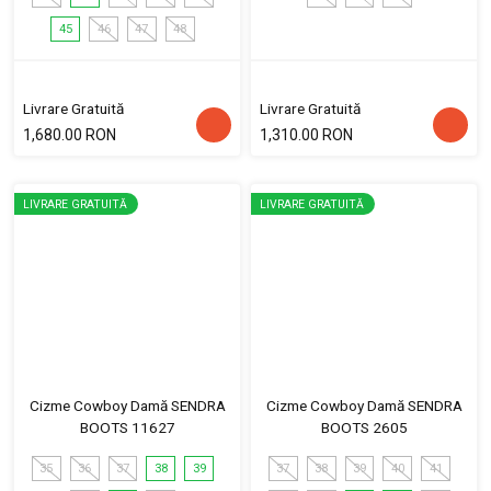
45
46
47
48
Livrare Gratuită
Livrare Gratuită
1,680.00 RON
1,310.00 RON
LIVRARE GRATUITĂ
LIVRARE GRATUITĂ
Cizme Cowboy Damă SENDRA
Cizme Cowboy Damă SENDRA
BOOTS 11627
BOOTS 2605
35
36
37
38
39
37
38
39
40
41