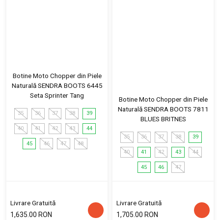
Botine Moto Chopper din Piele
Naturală SENDRA BOOTS 6445
Seta Sprinter Tang
Botine Moto Chopper din Piele
Naturală SENDRA BOOTS 7811
35
36
37
38
39
BLUES BRITNES
40
41
42
43
44
35
36
37
38
39
45
46
47
48
40
41
42
43
44
45
46
47
Livrare Gratuită
Livrare Gratuită
1,635.00 RON
1,705.00 RON