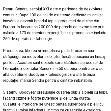
Pentru Sendra, secolul XXI este o perioadă de dezvoltare
continuă. După 100 de ani de existență dedicată muncii și
inovării, a devenit brandul top al producției de cizme din
Europa. În fiecare an 200.000 de perechi de cizme trec prin
mâinile a 170 de meșteri experți, într-un proces care include
250 de operații de fabricație.
Proiectarea, tăierea și modelarea pielii, brodarea sau
străpungerea motivelor sale, ofer fiecărui bocanci un finisaj
perfect. Acestea sunt etapele care alcătuiesc procesul de
fabricație a cizmelor Sendra în 250 de pași, printre care se
află cusăturile Goodyear - tehnologia care stă la baza
reputației mărcii Sendra pentru o calitate imbatabilă.
Sistemul Goodyear presupune cusarea dublă a pielii cu talpa,
făcând cizmele foarte puternice și de lungă durată.
Cusăturile interioare se unesc partea superioară a pielii cu
branțul și talpa inferioară, în timp ce cusăturile exterioare