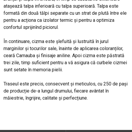
atașează talpa inferioară cu talpa superioară. Talpa este
formată din două tălpi separate cu un strat de plută între ele
pentru a acționa ca izolator termic și pentru a optimiza
confortul sprijinînd piciorul.
În continuare, cizma este șlefuită și lustruită în jurul
marginilor și tocurilor sale, înainte de aplicarea coloranților,
ceară Carnauba și finisaje aniline. Apoi cizma este păstrată
trei zile, timp suficient pentru a vă asigura că curbele cizmei
sunt setate în memoria pielii.
Traseul este precis, consecvent și meticulos, cu 250 de pași
de producție de-a lungul drumului, fiecare avântat în
măiestrie, îngrijire, calitate și perfecțiune.