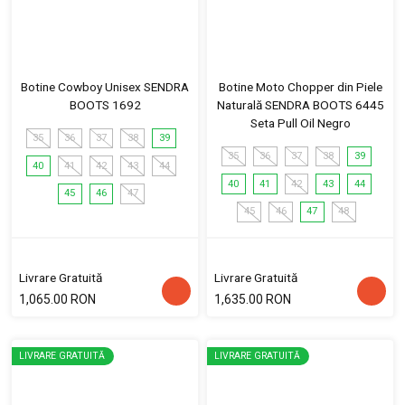
Botine Cowboy Unisex SENDRA
Botine Moto Chopper din Piele
BOOTS 1692
Naturală SENDRA BOOTS 6445
Seta Pull Oil Negro
35
36
37
38
39
35
36
37
38
39
40
41
42
43
44
40
41
42
43
44
45
46
47
45
46
47
48
Livrare Gratuită
Livrare Gratuită
1,065.00 RON
1,635.00 RON
LIVRARE GRATUITĂ
LIVRARE GRATUITĂ