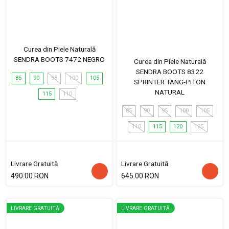
Curea din Piele Naturală
SENDRA BOOTS 7472 NEGRO
Curea din Piele Naturală
SENDRA BOOTS 8322
85
90
95
100
105
SPRINTER TANG-PITON
NATURAL
115
110
85
90
95
100
105
110
115
120
125
Livrare Gratuită
Livrare Gratuită
490.00 RON
645.00 RON
LIVRARE GRATUITĂ
LIVRARE GRATUITĂ