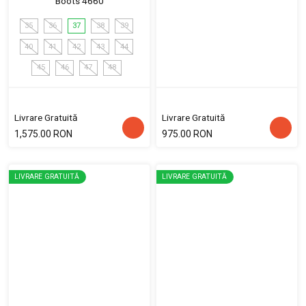
Boots 4660
35
36
37
38
39
40
41
42
43
44
45
46
47
48
Livrare Gratuită
Livrare Gratuită
1,575.00 RON
975.00 RON
LIVRARE GRATUITĂ
LIVRARE GRATUITĂ