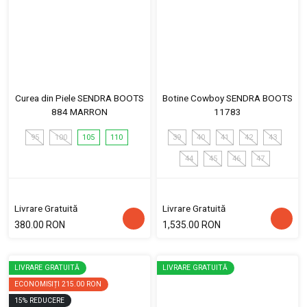
Curea din Piele SENDRA BOOTS
Botine Cowboy SENDRA BOOTS
884 MARRON
11783
95
100
105
110
39
40
41
42
43
44
45
46
47
Livrare Gratuită
Livrare Gratuită
380.00 RON
1,535.00 RON
LIVRARE GRATUITĂ
LIVRARE GRATUITĂ
ECONOMISIȚI
215.00 RON
15
%
REDUCERE