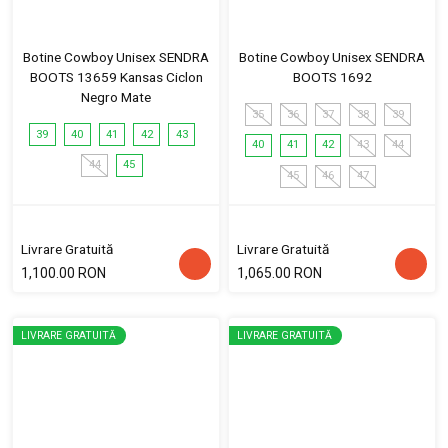
Botine Cowboy Unisex SENDRA
Botine Cowboy Unisex SENDRA
BOOTS 13659 Kansas Ciclon
BOOTS 1692
Negro Mate
35
36
37
38
39
39
40
41
42
43
40
41
42
43
44
44
45
45
46
47
Livrare Gratuită
Livrare Gratuită
1,100.00 RON
1,065.00 RON
LIVRARE GRATUITĂ
LIVRARE GRATUITĂ