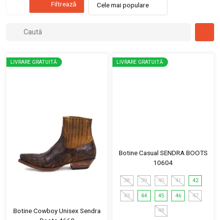
Filtrează
Cele mai populare
LIVRARE GRATUITĂ
LIVRARE GRATUITĂ
Botine Casual SENDRA BOOTS
10604
38
39
40
41
42
43
44
45
46
47
Botine Cowboy Unisex Sendra
48