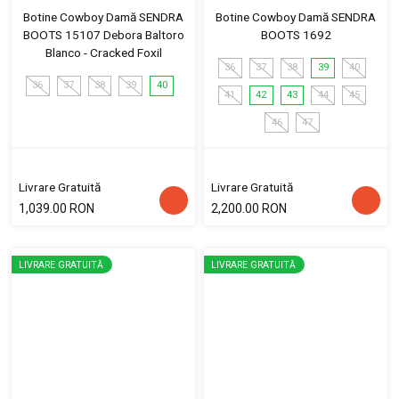
Botine Cowboy Damă SENDRA
Botine Cowboy Damă SENDRA
BOOTS 15107 Debora Baltoro
BOOTS 1692
Blanco - Cracked Foxil
36
37
38
39
40
36
37
38
39
40
41
42
43
44
45
46
47
Livrare Gratuită
Livrare Gratuită
1,039.00 RON
2,200.00 RON
LIVRARE GRATUITĂ
LIVRARE GRATUITĂ