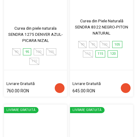
Curea din Piele Naturală
SENDRA 8322 NEGRO-PITON
Curea din piele naturala
NATURAL
SENDRA 1275 DENVER AZUL-
PICARA NIZAL
90
95
100
105
90
95
100
105
110
115
120
110
Livrare Gratuită
Livrare Gratuită
760.00 RON
645.00 RON
LIVRARE GRATUITĂ
LIVRARE GRATUITĂ