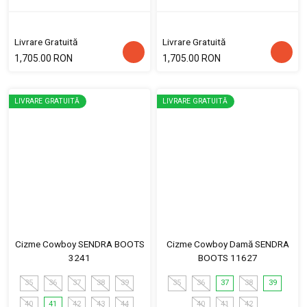
Livrare Gratuită
Livrare Gratuită
1,705.00 RON
1,705.00 RON
LIVRARE GRATUITĂ
LIVRARE GRATUITĂ
Cizme Cowboy SENDRA BOOTS
Cizme Cowboy Damă SENDRA
3241
BOOTS 11627
35
36
37
38
39
35
36
37
38
39
40
41
42
43
44
40
41
42