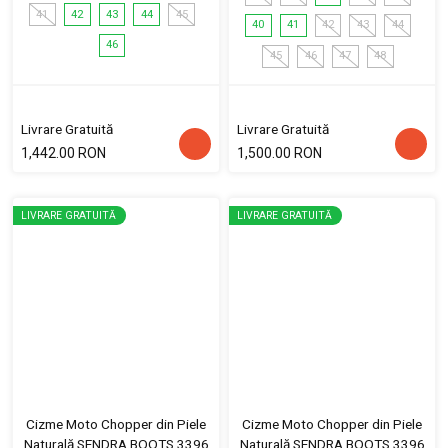
41
42
43
44
45
40
41
42
43
44
46
45
46
47
48
Livrare Gratuită
Livrare Gratuită
1,442.00 RON
1,500.00 RON
LIVRARE GRATUITĂ
LIVRARE GRATUITĂ
Cizme Moto Chopper din Piele
Cizme Moto Chopper din Piele
Naturală SENDRA BOOTS 3396
Naturală SENDRA BOOTS 3396