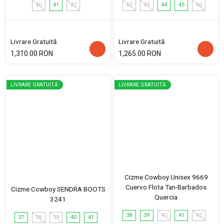
40
41
42
42
43
44
45
46
Livrare Gratuită
Livrare Gratuită
1,310.00 RON
1,265.00 RON
LIVRARE GRATUITĂ
LIVRARE GRATUITĂ
Cizme Cowboy Unisex 9669
Cuervo Flota Tan-Barbados
Cizme Cowboy SENDRA BOOTS
Quercia
3241
38
39
40
41
42
37
38
39
40
41