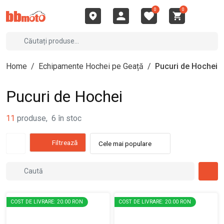
0
0
Home
/
Echipamente Hochei pe Geață
/
Pucuri de Hochei
Pucuri de Hochei
11
produse
,
6
în stoc
Filtrează
Cele mai populare
COST DE LIVRARE: 20.00 RON
COST DE LIVRARE: 20.00 RON