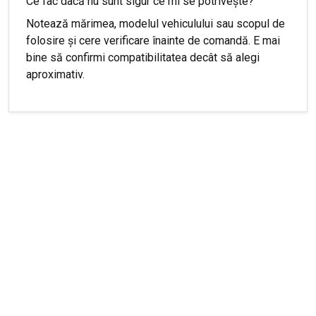
Ce fac dacă nu sunt sigur ce mi se potrivește?
Notează mărimea, modelul vehiculului sau scopul de
folosire și cere verificare înainte de comandă. E mai
bine să confirmi compatibilitatea decât să alegi
aproximativ.