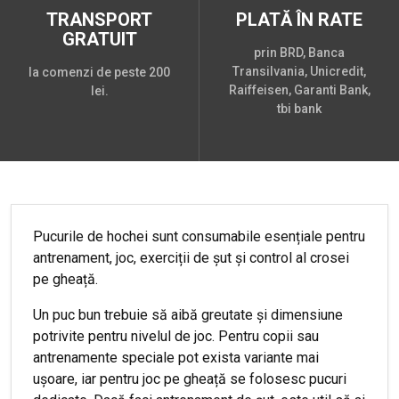
TRANSPORT
PLATĂ ÎN RATE
GRATUIT
prin BRD, Banca
Transilvania, Unicredit,
la comenzi de peste 200
Raiffeisen, Garanti Bank,
lei.
tbi bank
Pucurile de hochei sunt consumabile esențiale pentru
antrenament, joc, exerciții de șut și control al crosei
pe gheață.
Un puc bun trebuie să aibă greutate și dimensiune
potrivite pentru nivelul de joc. Pentru copii sau
antrenamente speciale pot exista variante mai
ușoare, iar pentru joc pe gheață se folosesc pucuri