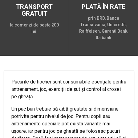
TRANSPORT
PLATĂ ÎN RATE
GRATUIT
prin BRD, Banca
Transilvania, Unicredit,
la comenzi de peste 200
Raiffeisen, Garanti Bank,
lei.
tbi bank
Pucurile de hochei sunt consumabile esențiale pentru
antrenament, joc, exerciții de șut și control al crosei
pe gheață.
Un puc bun trebuie să aibă greutate și dimensiune
potrivite pentru nivelul de joc. Pentru copii sau
antrenamente speciale pot exista variante mai
ușoare, iar pentru joc pe gheață se folosesc pucuri