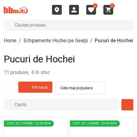
0
0
Home
/
Echipamente Hochei pe Geață
/
Pucuri de Hochei
Pucuri de Hochei
11
produse
,
6
în stoc
Filtrează
Cele mai populare
COST DE LIVRARE: 20.00 RON
COST DE LIVRARE: 20.00 RON