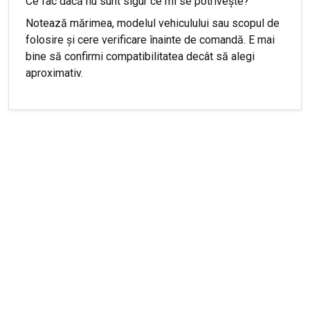
Ce fac dacă nu sunt sigur ce mi se potrivește?
Notează mărimea, modelul vehiculului sau scopul de
folosire și cere verificare înainte de comandă. E mai
bine să confirmi compatibilitatea decât să alegi
aproximativ.