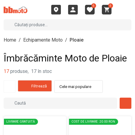
0
0
Home
/
Echipamente Moto
/
Ploaie
Îmbrăcăminte Moto de Ploaie
17
produse
,
17
în stoc
Filtrează
Cele mai populare
LIVRARE GRATUITĂ
COST DE LIVRARE: 20.00 RON