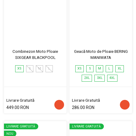
Combinezon Moto Ploaie
Geacă Moto de Ploaie BERING
SIXGEAR BLACKPOOL
MANIWATA
XS
S
M
L
XS
S
M
L
XL
2XL
3XL
4XL
Livrare Gratuită
Livrare Gratuită
449.00 RON
286.00 RON
LIVRARE GRATUITĂ
LIVRARE GRATUITĂ
NOU