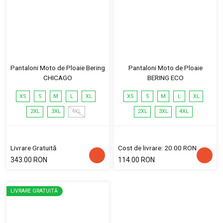
Pantaloni Moto de Ploaie Bering
Pantaloni Moto de Ploaie
CHICAGO
BERING ECO
XS
S
M
L
XL
XS
S
M
L
XL
2XL
3XL
4XL
2XL
3XL
4XL
Livrare Gratuită
Cost de livrare: 20.00 RON
343.00 RON
114.00 RON
LIVRARE GRATUITĂ