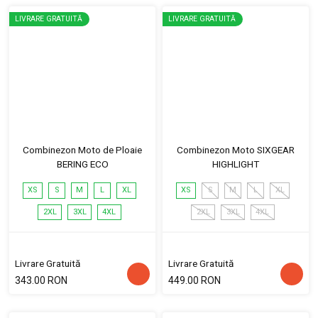
LIVRARE GRATUITĂ
LIVRARE GRATUITĂ
Combinezon Moto de Ploaie
Combinezon Moto SIXGEAR
BERING ECO
HIGHLIGHT
XS
S
M
L
XL
XS
S
M
L
XL
2XL
3XL
4XL
2XL
3XL
4XL
Livrare Gratuită
Livrare Gratuită
343.00 RON
449.00 RON