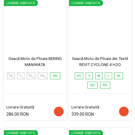
LIVRARE GRATUITĂ
LIVRARE GRATUITĂ
Geacă Moto de Ploaie BERING
Geacă Moto de Ploaie din Textil
MANIWATA
REVIT CYCLONE 4 H2O
M
L
XL
2XL
3XL
XS
S
M
L
XL
2XL
3XL
Livrare Gratuită
Livrare Gratuită
286.00 RON
339.00 RON
LIVRARE GRATUITĂ
LIVRARE GRATUITĂ