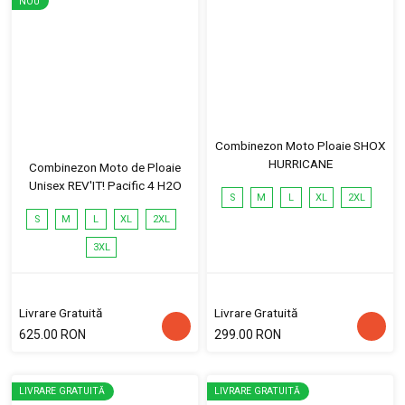
NOU
Combinezon Moto Ploaie SHOX
HURRICANE
Combinezon Moto de Ploaie
Unisex REV'IT! Pacific 4 H2O
S
M
L
XL
2XL
S
M
L
XL
2XL
3XL
Livrare Gratuită
Livrare Gratuită
625.00 RON
299.00 RON
LIVRARE GRATUITĂ
LIVRARE GRATUITĂ