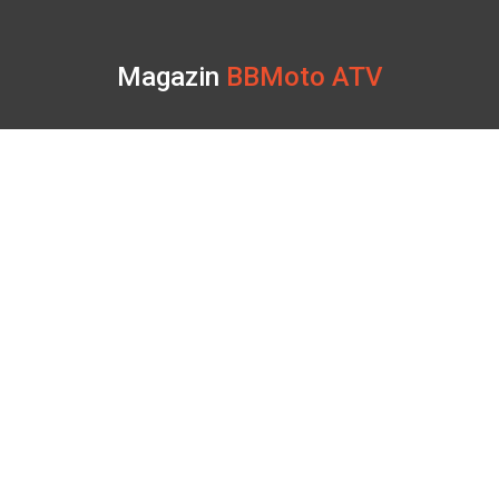
Magazin
BBMoto ATV
Str. Nicolae Bălcescu Nr. 100
Gheorgheni, Harghita
Luni - Sâmbătă: 09:00 - 17:00
+40 740 133 688
atv@bbmoto.ro