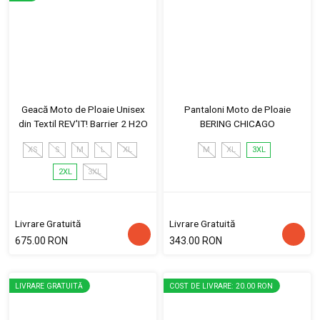
Geacă Moto de Ploaie Unisex
Pantaloni Moto de Ploaie
din Textil REV'IT! Barrier 2 H2O
BERING CHICAGO
XS
S
M
L
XL
M
XL
3XL
2XL
3XL
Livrare Gratuită
Livrare Gratuită
675.00 RON
343.00 RON
LIVRARE GRATUITĂ
COST DE LIVRARE: 20.00 RON