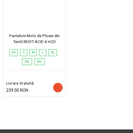
Pantaloni Moto de Ploaie din
Textil REVIT ACID 4 H2O
XS
S
M
L
XL
2XL
3XL
Livrare Gratuită
239.00 RON