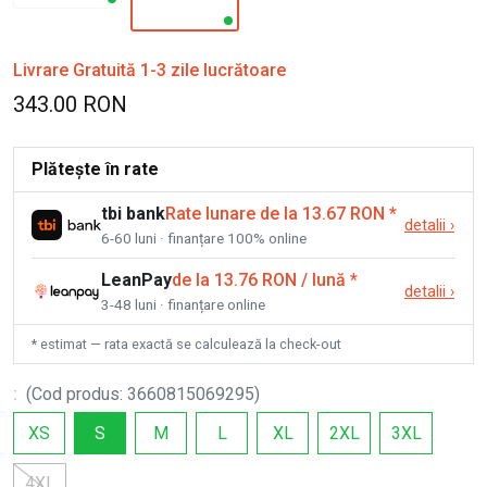
Livrare Gratuită 1-3 zile lucrătoare
343.00 RON
Plătește în rate
tbi bank
Rate lunare de la 13.67 RON
*
detalii
›
6-60 luni · finanțare 100% online
LeanPay
de la 13.76 RON / lună
*
detalii
›
3-48 luni · finanțare online
* estimat — rata exactă se calculează la check-out
:
(
Cod produs
:
3660815069295
)
XS
S
M
L
XL
2XL
3XL
4XL