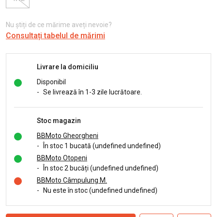
Nu știți de ce mărime aveți nevoie?
Consultați tabelul de mărimi
Livrare la domiciliu
Disponibil
-
Se livrează în 1-3 zile lucrătoare.
Stoc magazin
BBMoto Gheorgheni
-
În stoc 1 bucată (undefined undefined)
BBMoto Otopeni
-
În stoc 2 bucăți (undefined undefined)
BBMoto Câmpulung M.
-
Nu este în stoc (undefined undefined)