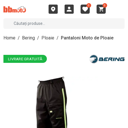
0
0
Home
/
Bering
/
Ploaie
/
Pantaloni Moto de Ploaie
LIVRARE GRATUITĂ