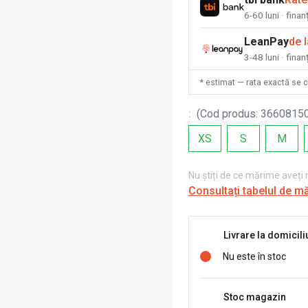
6-60 luni · fina
LeanPay
de 
3-48 luni · finan
* estimat — rata exactă se 
:
(
Cod produs
:
3660815
XS
S
M
Nu știți de ce mărime aveți
Consultați tabelul de m
Livrare la domicili
Nu este în stoc
Stoc magazin