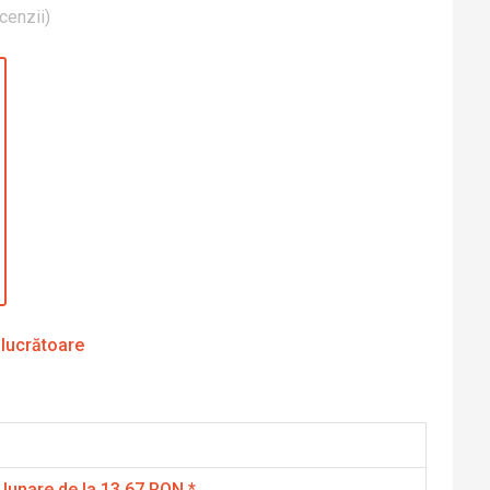
cenzii
)
 lucrătoare
 lunare de la 13.67 RON
*