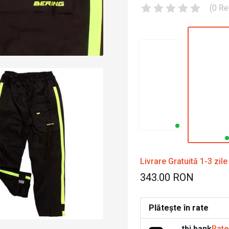
(
0
Re
Livrare Gratuită 1-3 zile
343.00 RON
Plătește în rate
tbi bank
Rate