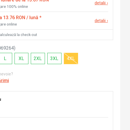
detalii
›
nțare 100% online
la 13.76 RON / lună
*
detalii
›
țare online
calculează la check-out
069264
)
L
XL
2XL
3XL
4XL
 nevoie?
ărimi
u