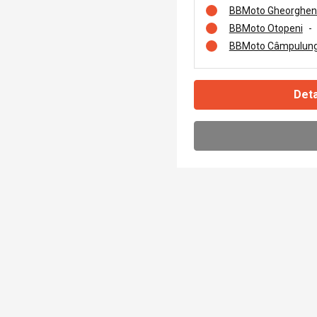
BBMoto Gheorghen
BBMoto Otopeni
-
BBMoto Câmpulung
Deta