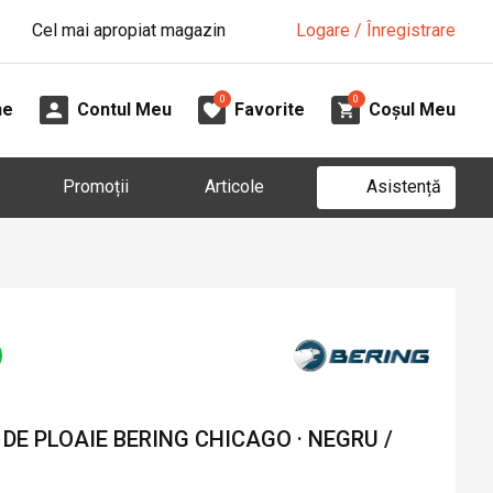
Cel mai apropiat magazin
Logare / Înregistrare
0
0
ne
Contul Meu
Favorite
Coșul Meu
Asistență
Promoții
Articole
E PLOAIE BERING CHICAGO · NEGRU /