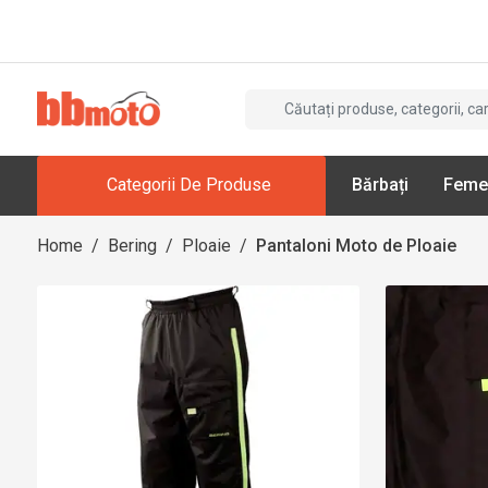
Categorii De Produse
Bărbați
Feme
Home
/
Bering
/
Ploaie
/
Pantaloni Moto de Ploaie