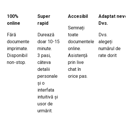
100%
Super
Accesibil
Adaptat nevoi
online
rapid
Dvs.
Semnați
Fără
Durează
toate
Dvs.
documente
doar 10-15
documentele
alegeți
imprimate.
minute.
online.
numărul de
Disponibil
3 pasi,
Asistență
rate dorit
non-stop.
câteva
prin live
detalii
chat în
personale
orice pas.
și o
interfata
intuitivă și
usor de
urmărit.