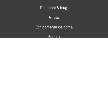
Pantaloni & blugi
Ghete
Echipamente de damă
Enduro
Snowmobil
Accesorii
Magazin
Gheorgheni
Str. Nicolae Bălcescu Nr. 100