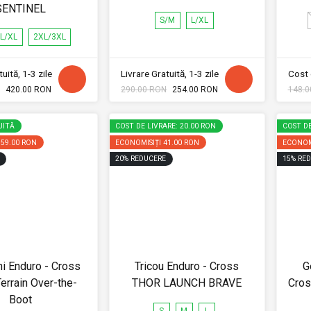
SENTINEL
S/M
L/XL
L/XL
2XL/3XL
uită, 1-3 zile
Livrare Gratuită, 1-3 zile
Cost 
420.00 RON
290.00 RON
254.00 RON
148.0
UITĂ
COST DE LIVRARE: 20.00 RON
COST DE
159.00 RON
ECONOMISIȚI
41.00 RON
ECONOM
20
%
REDUCERE
15
%
RED
ni Enduro - Cross
Tricou Enduro - Cross
G
rrain Over-the-
THOR LAUNCH BRAVE
Cros
Boot
S
M
L