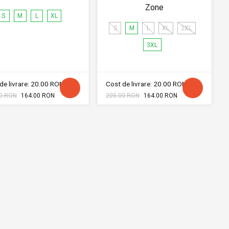
Zone
S
M
L
XL
S
M
L
XL
2XL
3XL
de livrare: 20.00 RON
Cost de livrare: 20.00 RON
0 RON
164.00 RON
205.00 RON
164.00 RON