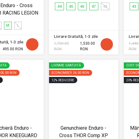
Enduro - Cross
44
45
46
47
48
43
XR RACING LEGION
M
L
Livrare Gratuită, 1-3 zile
Livrar
uită, 1-3 zile
1,700.00
1,530.00
1,440
495.00 RON
RON
RON
RON
UITĂ
LIVRARE GRATUITĂ
COST DE
105.00 RON
ECONOMISIȚI
36.00 RON
ECONOM
12
%
REDUCERE
20
%
RED
hieră Enduro -
Genunchiere Enduro -
Măn
THOR KNEEGUARD
Cross THOR Comp XP