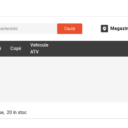
Magazi
Caută
Vehicule
i
Copii
ATV
se
,
20
în stoc