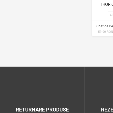
THOR 
S
Cost de li
159.00 RON
RETURNARE PRODUSE
REZ