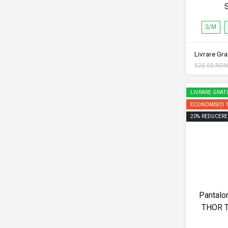
S/M
Livrare Grat
525.00 RON
LIVRARE GRAT
ECONOMISIȚI
20
%
REDUCERE
Pantalo
THOR Te