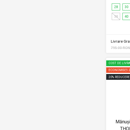
28
30
38
40
Livrare Grat
795.00 RON
COST DE LIVRA
ECONOMISIȚI
20
%
REDUCERE
Mănuși
THOR