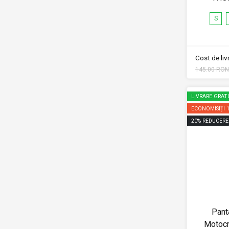
S
Cost de li
145.00 RON
LIVRARE GRAT
ECONOMISIȚI
20
%
REDUCERE
Pant
Motocr