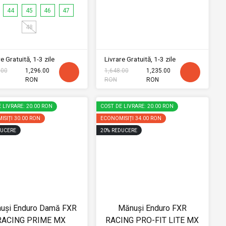
44
45
46
47
48
e Gratuită, 1-3 zile
Livrare Gratuită, 1-3 zile
.00
1,296.00
1,648.00
1,235.00
RON
RON
RON
 LIVRARE: 20.00 RON
COST DE LIVRARE: 20.00 RON
ISIȚI
30.00 RON
ECONOMISIȚI
34.00 RON
UCERE
20
%
REDUCERE
uși Enduro Damă FXR
Mănuși Enduro FXR
RACING PRIME MX
RACING PRO-FIT LITE MX