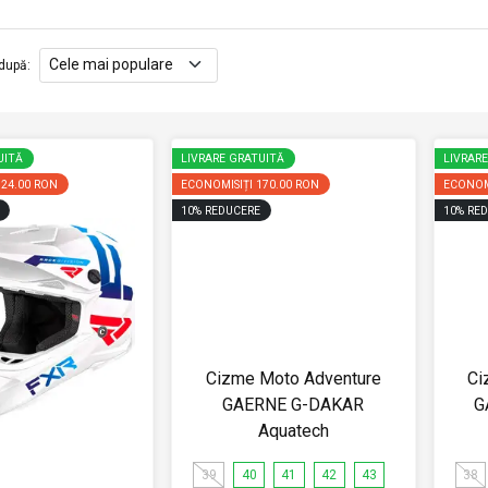
după
:
UITĂ
LIVRARE GRATUITĂ
LIVRAR
124.00 RON
ECONOMISIȚI
170.00 RON
ECONOM
10
%
REDUCERE
10
%
RED
Cizme Moto Adventure
Ci
GAERNE G-DAKAR
G
Aquatech
39
40
41
42
43
38