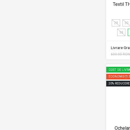
Textil 
28
30
38
Livrare Grat
600.00 RON
COST DE LIVRA
ECONOMISIȚI
20
%
REDUCERE
Ochelar