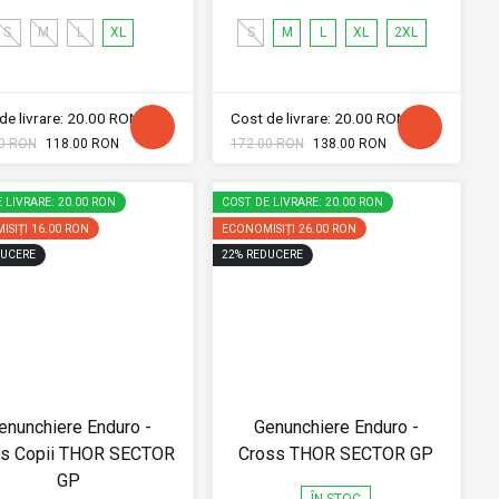
S
M
L
XL
S
M
L
XL
2XL
de livrare: 20.00 RON
Cost de livrare: 20.00 RON
0 RON
118.00 RON
172.00 RON
138.00 RON
 LIVRARE: 20.00 RON
COST DE LIVRARE: 20.00 RON
ISIȚI
16.00 RON
ECONOMISIȚI
26.00 RON
UCERE
22
%
REDUCERE
enunchiere Enduro -
Genunchiere Enduro -
s Copii THOR SECTOR
Cross THOR SECTOR GP
GP
ÎN STOC