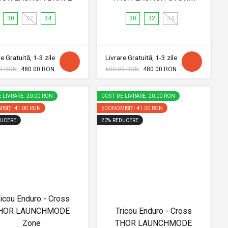
30
32
34
30
32
34
e Gratuită, 1-3 zile
Livrare Gratuită, 1-3 zile
0 RON
480.00 RON
600.00 RON
480.00 RON
 LIVRARE: 20.00 RON
COST DE LIVRARE: 20.00 RON
ISIȚI
41.00 RON
ECONOMISIȚI
41.00 RON
UCERE
20
%
REDUCERE
ricou Enduro - Cross
HOR LAUNCHMODE
Tricou Enduro - Cross
Zone
THOR LAUNCHMODE