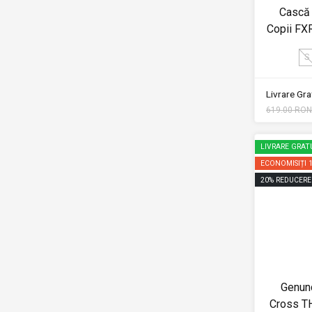
Cască 
Copii F
S
Livrare Grat
619.00 RON
LIVRARE GRAT
ECONOMISIȚI
20
%
REDUCERE
Genunc
Cross 