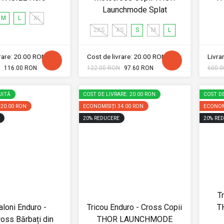
Launchmode Splat
M
L
XL
2XS
XS
S
M
L
vrare: 20.00 RON
Cost de livrare: 20.00 RON
Livrar
116.00 RON
122.00 RON
97.60 RON
600.0
UITĂ
COST DE LIVRARE: 20.00 RON
COST DE
120.00 RON
ECONOMISIȚI
34.00 RON
ECONOM
20
%
REDUCERE
20
%
RED
T
aloni Enduro -
Tricou Enduro - Cross Copii
T
oss Bărbați din
THOR LAUNCHMODE