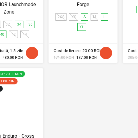
THOR Launchmode
Forge
Zone
2XS
XS
S
M
L
32
34
36
XL
40
42
44
uită, 1-3 zile
Cost de livrare: 20.00 RON
Cost 
480.00 RON
171.00 RON
137.00 RON
205.0
RE: 20.00 RON
31.80 RON
i Enduro - Cross