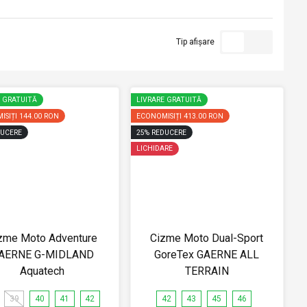
Tip afișare
E GRATUITĂ
LIVRARE GRATUITĂ
ISIȚI
144.00 RON
ECONOMISIȚI
413.00 RON
UCERE
25
%
REDUCERE
LICHIDARE
zme Moto Adventure
Cizme Moto Dual-Sport
AERNE G-MIDLAND
GoreTex GAERNE ALL
Aquatech
TERRAIN
39
40
41
42
42
43
45
46