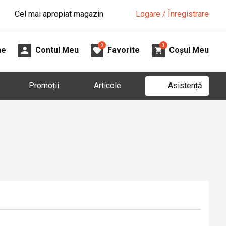
Cel mai apropiat magazin
Logare / Înregistrare
0
0
ne
Contul Meu
Favorite
Coșul Meu
Asistență
Promoții
Articole