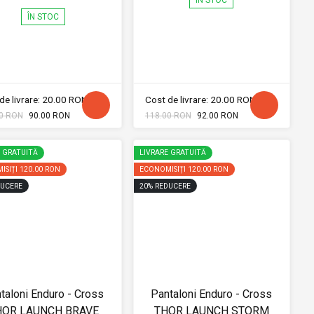
ÎN STOC
de livrare: 20.00 RON
Cost de livrare: 20.00 RON
0 RON
90.00 RON
118.00 RON
92.00 RON
E GRATUITĂ
LIVRARE GRATUITĂ
ISIȚI
120.00 RON
ECONOMISIȚI
120.00 RON
UCERE
20
%
REDUCERE
taloni Enduro - Cross
Pantaloni Enduro - Cross
HOR LAUNCH BRAVE
THOR LAUNCH STORM