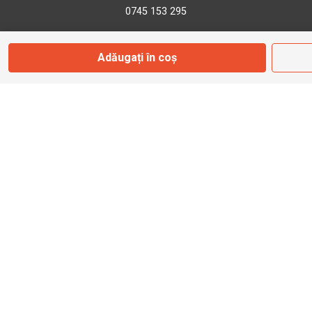
0745 153 295
Adăugați în coș
info@bbmoto.ro
Magazin
Otopeni
Str. Ferme D Nr. 2
Otopeni, Ilfov
Marți - Sâmbătă: 10:00 - 18:00
0755 141 155