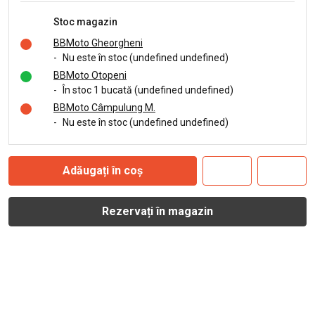
Stoc magazin
BBMoto Gheorgheni
-
Nu este în stoc (undefined undefined)
BBMoto Otopeni
-
În stoc 1 bucată (undefined undefined)
BBMoto Câmpulung M.
-
Nu este în stoc (undefined undefined)
Adăugați în coș
Rezervați în magazin