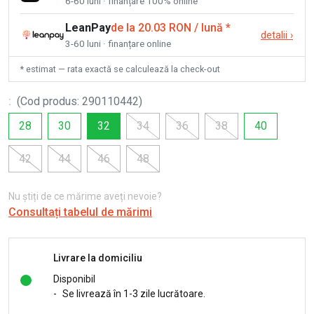
6-60 luni · finanțare 100% online
LeanPay
de la 20.03 RON / lună
*
detalii
›
3-60 luni · finanțare online
* estimat — rata exactă se calculează la check-out
:
(
Cod produs
:
290110442
)
28
30
32
34
36
38
40
42
44
46
48
Nu știți de ce mărime aveți nevoie?
Consultați tabelul de mărimi
Livrare la domiciliu
Disponibil
-
Se livrează în 1-3 zile lucrătoare.