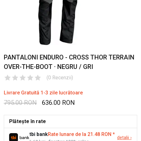
PANTALONI ENDURO - CROSS THOR TERRAIN
OVER-THE-BOOT · NEGRU / GRI
(
0
Recenzii
)
Livrare Gratuită 1-3 zile lucrătoare
795.00 RON
636.00 RON
Plătește în rate
tbi bank
Rate lunare de la 21.48 RON
*
detalii
›