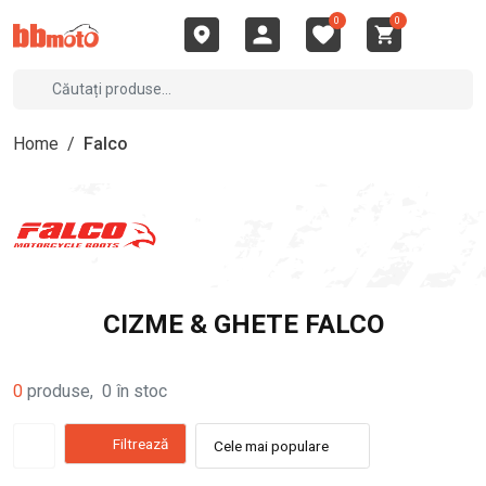
0
0
Home
/
Falco
CIZME & GHETE FALCO
0
produse
,
0
în stoc
Filtrează
Cele mai populare