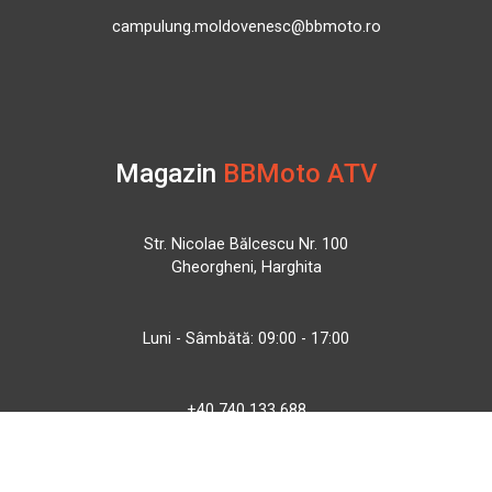
campulung.moldovenesc@bbmoto.ro
Magazin
BBMoto ATV
Str. Nicolae Bălcescu Nr. 100
Gheorgheni, Harghita
Luni - Sâmbătă: 09:00 - 17:00
+40 740 133 688
atv@bbmoto.ro