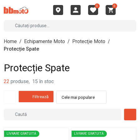
0
0
Home
/
Echipamente Moto
/
Protecţie Moto
/
Protecție Spate
Protecție Spate
22
produse
,
15
în stoc
Filtrează
Cele mai populare
LIVRARE GRATUITĂ
LIVRARE GRATUITĂ