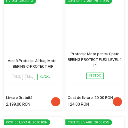
LIVRARE GRATUITĂ
COST DE LIVRARE: 20.00 RON
Protecție Moto pentru Spate
BERING PROTECT FLEX LEVEL 1
Vestă Protecție Airbag Moto -
T1
BERING C-PROTECT AIR
ÎN STOC
XS/S
M/L
XL/2XL
Livrare Gratuită
Cost de livrare: 20.00 RON
2,199.00 RON
124.00 RON
COST DE LIVRARE: 20.00 RON
COST DE LIVRARE: 20.00 RON