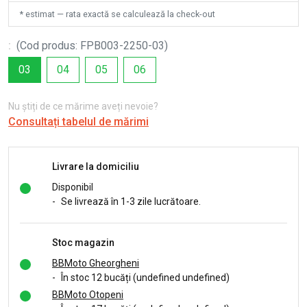
* estimat — rata exactă se calculează la check-out
:
(
Cod produs
:
FPB003-2250-03
)
03
04
05
06
Nu știți de ce mărime aveți nevoie?
Consultați tabelul de mărimi
Livrare la domiciliu
Disponibil
-
Se livrează în 1-3 zile lucrătoare.
Stoc magazin
BBMoto Gheorgheni
-
În stoc 12 bucăți (undefined undefined)
BBMoto Otopeni