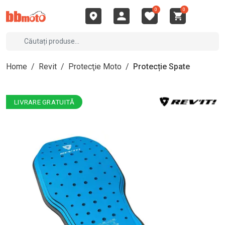
0
0
Home
/
Revit
/
Protecţie Moto
/
Protecție Spate
LIVRARE GRATUITĂ