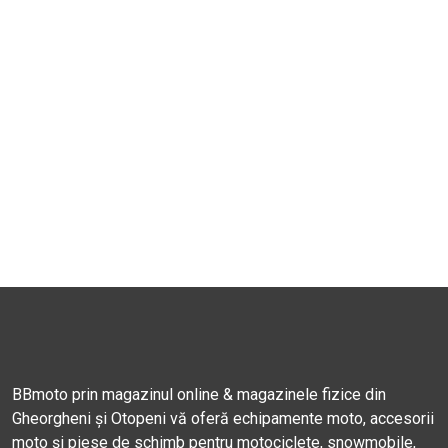
BBmoto prin magazinul online & magazinele fizice din
Gheorgheni și Otopeni vă oferă echipamente moto, accesorii
moto și piese de schimb pentru motociclete, snowmobile,