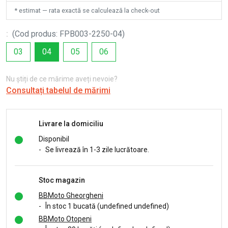
* estimat — rata exactă se calculează la check-out
:
(
Cod produs
:
FPB003-2250-04
)
03
04
05
06
Nu știți de ce mărime aveți nevoie?
Consultați tabelul de mărimi
Livrare la domiciliu
Disponibil
-
Se livrează în 1-3 zile lucrătoare.
Stoc magazin
BBMoto Gheorgheni
-
În stoc 1 bucată (undefined undefined)
BBMoto Otopeni