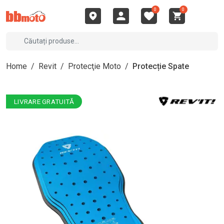
0
0
Home
/
Revit
/
Protecţie Moto
/
Protecție Spate
LIVRARE GRATUITĂ