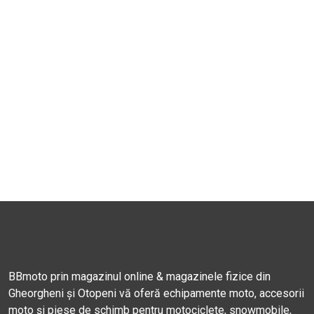
BBmoto prin magazinul online & magazinele fizice din
Gheorgheni și Otopeni vă oferă echipamente moto, accesorii
moto și piese de schimb pentru motociclete, snowmobile,