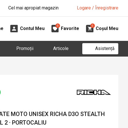
Cel mai apropiat magazin
Logare / Înregistrare
0
0
ne
Contul Meu
Favorite
Coșul Meu
Asistență
Promoții
Articole
ATE MOTO UNISEX RICHA D3O STEALTH
EL 2 · PORTOCALIU