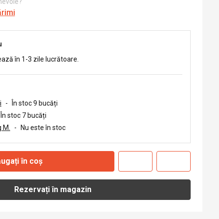
 nevoie?
ărimi
u
ează în 1-3 zile lucrătoare.
i
-
În stoc 9 bucăți
În stoc 7 bucăți
 M.
-
Nu este în stoc
ugați în coș
Rezervați în magazin