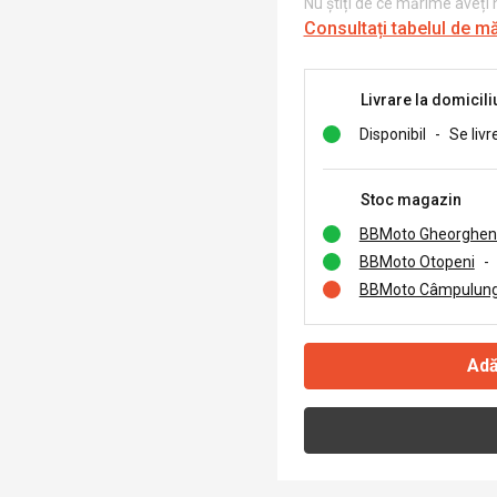
Nu știți de ce mărime aveți
Consultați tabelul de m
Livrare la domicili
Disponibil
-
Se livr
Stoc magazin
BBMoto Gheorghen
BBMoto Otopeni
-
BBMoto Câmpulung
Adă