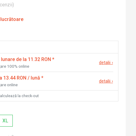
cenzii
)
 lucrătoare
 lunare de la 11.32 RON
*
detalii
›
nțare 100% online
la 13.44 RON / lună
*
detalii
›
țare online
calculează la check-out
XL