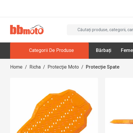
Categorii De Produse
Bărbați
Feme
Home
/
Richa
/
Protecţie Moto
/
Protecție Spate