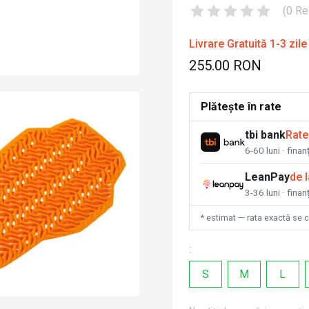
(
0
Re
Livrare Gratuită 1-3 zile
255.00 RON
Plătește în rate
tbi bank
Rate
6-60 luni · fina
LeanPay
de 
3-36 luni · finan
* estimat — rata exactă se 
:
S
M
L