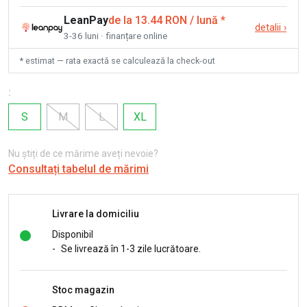
LeanPay
de la 13.44 RON / lună
*
detalii
›
3-36 luni · finanțare online
* estimat — rata exactă se calculează la check-out
:
S
M
L
XL
Nu știți de ce mărime aveți nevoie?
Consultați tabelul de mărimi
Livrare la domiciliu
Disponibil
-
Se livrează în 1-3 zile lucrătoare.
Stoc magazin