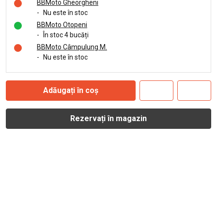
BBMoto Gheorgheni
-
Nu este în stoc
BBMoto Otopeni
-
În stoc 4 bucăți
BBMoto Câmpulung M.
-
Nu este în stoc
Adăugați în coș
Rezervați în magazin