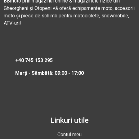
BBmoto prin magazinul online & magazinele fizice din
Gheorgheni și Otopeni vă oferă echipamente moto, accesorii
moto și piese de schimb pentru motociclete, snowmobile,
ATV-uri!
+40 745 153 295
Marți - Sâmbătă: 09:00 - 17:00
Linkuri utile
Contul meu