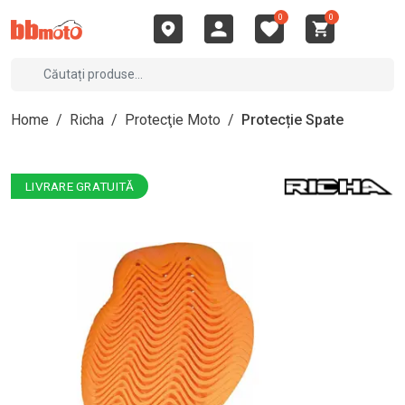
0
0
Home
/
Richa
/
Protecţie Moto
/
Protecție Spate
LIVRARE GRATUITĂ