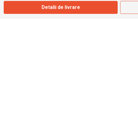
Detalii de livrare
info@bbmoto.ro
Magazin
Otopeni
Str. Ferme D Nr. 2
Otopeni, Ilfov
Marți - Sâmbătă: 10:00 - 18:00
0755 141 155