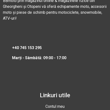
BBmoto prin magazinul online & magazinele fizice din
Gheorgheni și Otopeni vă oferă echipamente moto, accesorii
moto și piese de schimb pentru motociclete, snowmobile,
ATV-uri!
+40 745 153 295
Marți - Sâmbătă: 09:00 - 17:00
Linkuri utile
Contul meu