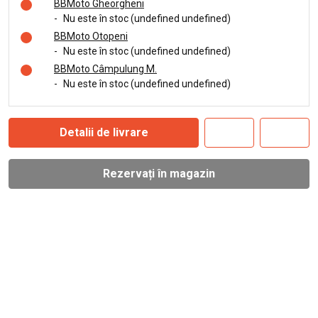
BBMoto Gheorgheni
-
Nu este în stoc (undefined undefined)
BBMoto Otopeni
-
Nu este în stoc (undefined undefined)
BBMoto Câmpulung M.
-
Nu este în stoc (undefined undefined)
Detalii de livrare
Rezervați în magazin