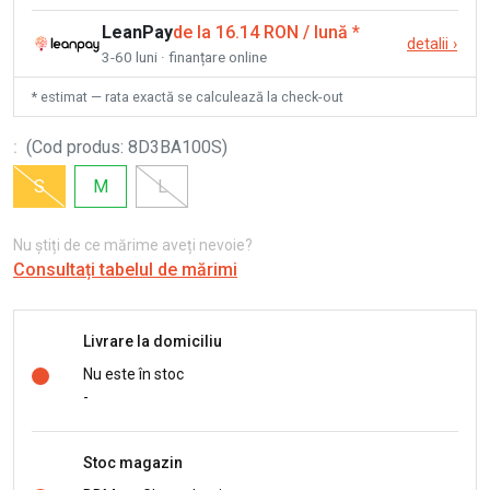
LeanPay
de la 16.14 RON / lună
*
detalii
›
3-60 luni · finanțare online
* estimat — rata exactă se calculează la check-out
:
(
Cod produs
:
8D3BA100S
)
S
M
L
Nu știți de ce mărime aveți nevoie?
Consultați tabelul de mărimi
Livrare la domiciliu
Nu este în stoc
-
Stoc magazin