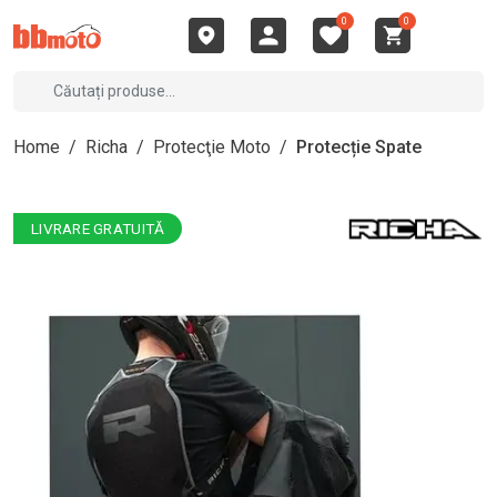
0
0
Home
/
Richa
/
Protecţie Moto
/
Protecție Spate
LIVRARE GRATUITĂ