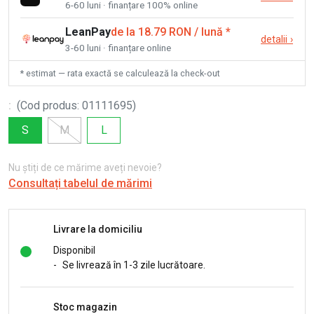
6-60 luni · finanțare 100% online
LeanPay
de la 18.79 RON / lună
*
detalii
›
3-60 luni · finanțare online
* estimat — rata exactă se calculează la check-out
:
(
Cod produs
:
01111695
)
S
M
L
Nu știți de ce mărime aveți nevoie?
Consultați tabelul de mărimi
Livrare la domiciliu
Disponibil
-
Se livrează în 1-3 zile lucrătoare.
Stoc magazin