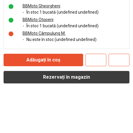
BBMoto Gheorgheni
-
În stoc 1 bucată (undefined undefined)
BBMoto Otopeni
-
În stoc 1 bucată (undefined undefined)
BBMoto Câmpulung M.
-
Nu este în stoc (undefined undefined)
Adăugați în coș
Rezervați în magazin