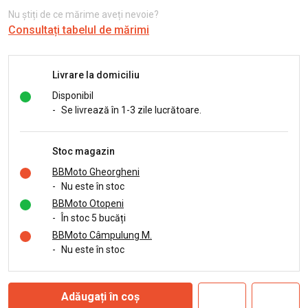
Nu știți de ce mărime aveți nevoie?
Consultați tabelul de mărimi
Livrare la domiciliu
Disponibil
-
Se livrează în 1-3 zile lucrătoare.
Stoc magazin
BBMoto Gheorgheni
-
Nu este în stoc
BBMoto Otopeni
-
În stoc 5 bucăți
BBMoto Câmpulung M.
-
Nu este în stoc
Adăugați în coș