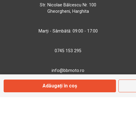
Str. Nicolae Bălcescu Nr. 100
Gheorgheni, Harghita
Marți - Sâmbătă: 09:00 - 17:00
0745 153 295
info@bbmoto.ro
Adăugați în coș
Magazin
Otopeni
Str. Ferme D Nr. 2