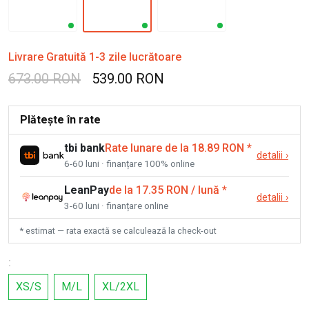
Livrare Gratuită 1-3 zile lucrătoare
673.00 RON
539.00 RON
Plătește în rate
tbi bank
Rate lunare de la 18.89 RON
*
detalii
›
6-60 luni · finanțare 100% online
LeanPay
de la 17.35 RON / lună
*
detalii
›
3-60 luni · finanțare online
* estimat — rata exactă se calculează la check-out
:
XS/S
M/L
XL/2XL