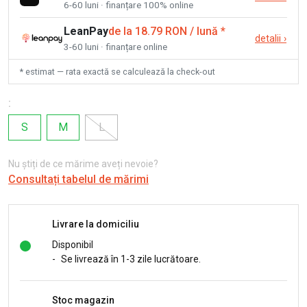
6-60 luni · finanțare 100% online
LeanPay
de la 18.79 RON / lună
*
detalii
›
3-60 luni · finanțare online
* estimat — rata exactă se calculează la check-out
:
S
M
L
Nu știți de ce mărime aveți nevoie?
Consultați tabelul de mărimi
Livrare la domiciliu
Disponibil
-
Se livrează în 1-3 zile lucrătoare.
Stoc magazin