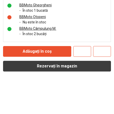
BBMoto Gheorgheni
-
În stoc 1 bucată
BBMoto Otopeni
-
Nu este în stoc
BBMoto Câmpulung M.
-
În stoc 2 bucăți
Adăugați în coș
Rezervați în magazin