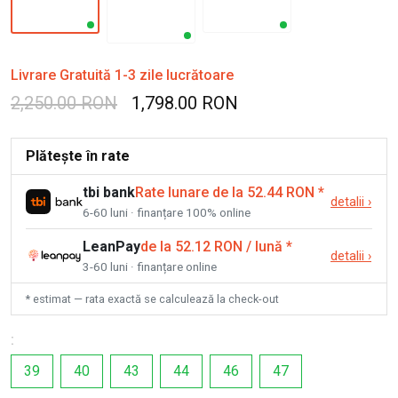
Livrare Gratuită 1-3 zile lucrătoare
2,250.00 RON
1,798.00 RON
Plătește în rate
tbi bank
Rate lunare de la 52.44 RON
*
detalii
›
6-60 luni · finanțare 100% online
LeanPay
de la 52.12 RON / lună
*
detalii
›
3-60 luni · finanțare online
* estimat — rata exactă se calculează la check-out
:
39
40
43
44
46
47