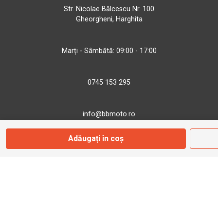
Str. Nicolae Bălcescu Nr. 100
Gheorgheni, Harghita
Marți - Sâmbătă: 09:00 - 17:00
0745 153 295
info@bbmoto.ro
Adăugați în coș
Magazin
Otopeni
Str. Ferme D Nr. 2