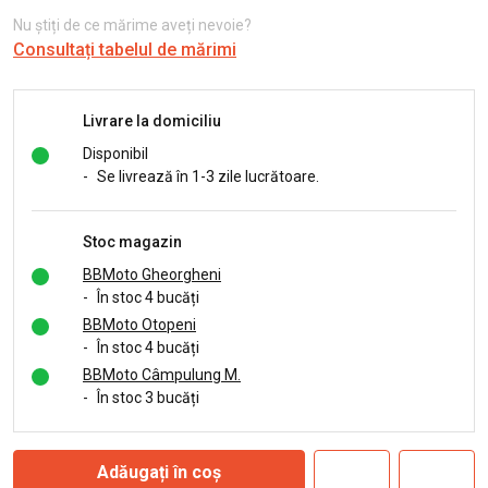
Nu știți de ce mărime aveți nevoie?
Consultați tabelul de mărimi
Livrare la domiciliu
Disponibil
-
Se livrează în 1-3 zile lucrătoare.
Stoc magazin
BBMoto Gheorgheni
-
În stoc 4 bucăți
BBMoto Otopeni
-
În stoc 4 bucăți
BBMoto Câmpulung M.
-
În stoc 3 bucăți
Adăugați în coș