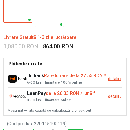
Livrare Gratuită 1-3 zile lucrătoare
1,080.00 RON
864.00 RON
Plătește în rate
tbi bank
Rate lunare de la 27.55 RON
*
detalii
›
6-60 luni · finanțare 100% online
LeanPay
de la 26.33 RON / lună
*
detalii
›
3-60 luni · finanțare online
* estimat — rata exactă se calculează la check-out
:
(
Cod produs
:
220115100119
)