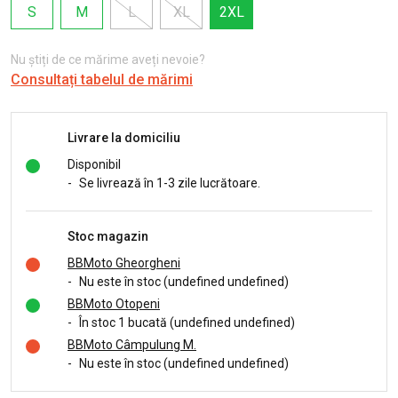
S
M
L
XL
2XL
Nu știți de ce mărime aveți nevoie?
Consultați tabelul de mărimi
Livrare la domiciliu
Disponibil
-
Se livrează în 1-3 zile lucrătoare.
Stoc magazin
BBMoto Gheorgheni
-
Nu este în stoc (undefined undefined)
BBMoto Otopeni
-
În stoc 1 bucată (undefined undefined)
BBMoto Câmpulung M.
-
Nu este în stoc (undefined undefined)