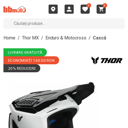
0
0
Home
/
Thor MX
/
Enduro & Motocross
/
Cască
LIVRARE GRATUITĂ
ECONOMISIȚI 160.00 RON
20% REDUCERE