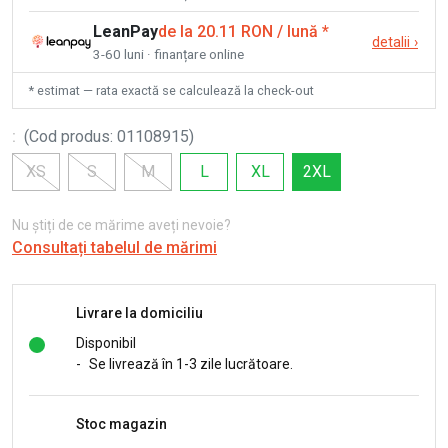
LeanPay
de la 20.11 RON / lună
*
detalii
›
3-60 luni · finanțare online
* estimat — rata exactă se calculează la check-out
:
(
Cod produs
:
01108915
)
XS
S
M
L
XL
2XL
Nu știți de ce mărime aveți nevoie?
Consultați tabelul de mărimi
Livrare la domiciliu
Disponibil
-
Se livrează în 1-3 zile lucrătoare.
Stoc magazin