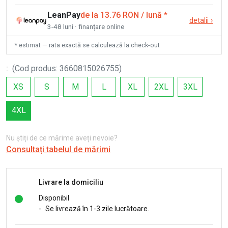
LeanPay
de la 13.76 RON / lună
*
detalii
›
3-48 luni · finanțare online
* estimat — rata exactă se calculează la check-out
:
(
Cod produs
:
3660815026755
)
XS
S
M
L
XL
2XL
3XL
4XL
Nu știți de ce mărime aveți nevoie?
Consultați tabelul de mărimi
Livrare la domiciliu
Disponibil
-
Se livrează în 1-3 zile lucrătoare.