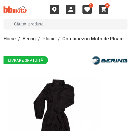
0
0
Home
/
Bering
/
Ploaie
/
Combinezon Moto de Ploaie
LIVRARE GRATUITĂ