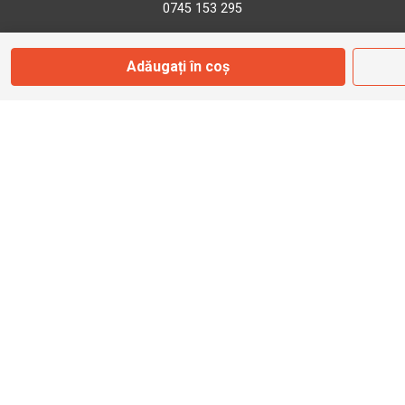
0745 153 295
Adăugați în coș
info@bbmoto.ro
Magazin
Otopeni
Str. Ferme D Nr. 2
Otopeni, Ilfov
Marți - Sâmbătă: 10:00 - 18:00
0755 141 155