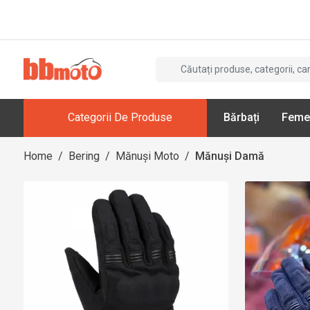
Categorii De Produse
Bărbați
Feme
Home
/
Bering
/
Mănuși Moto
/
Mănuși Damă