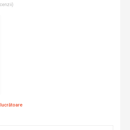
cenzii
)
 lucrătoare