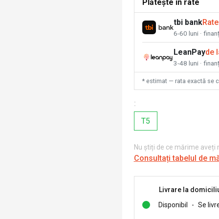
Plătește în rate
tbi bank
Rate
6-60 luni · fina
LeanPay
de 
3-48 luni · finan
* estimat — rata exactă se 
:
T5
Nu știți de ce mărime aveți
Consultați tabelul de m
Livrare la domicili
Disponibil
-
Se livr