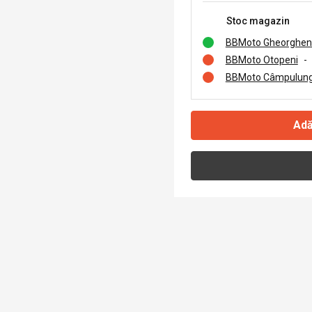
Stoc magazin
BBMoto Gheorghen
BBMoto Otopeni
-
BBMoto Câmpulung
Adă