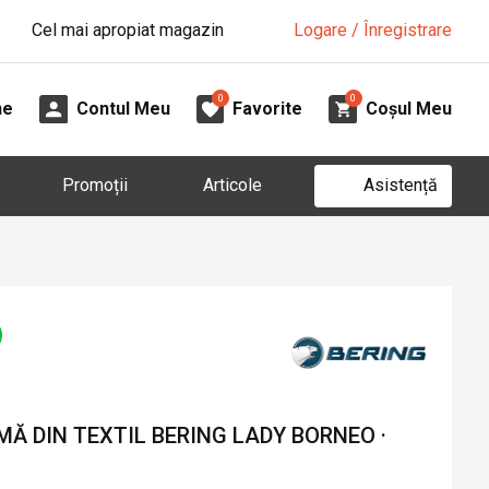
Cel mai apropiat magazin
Logare / Înregistrare
0
0
ne
Contul Meu
Favorite
Coșul Meu
Asistență
Promoții
Articole
Ă DIN TEXTIL BERING LADY BORNEO ·