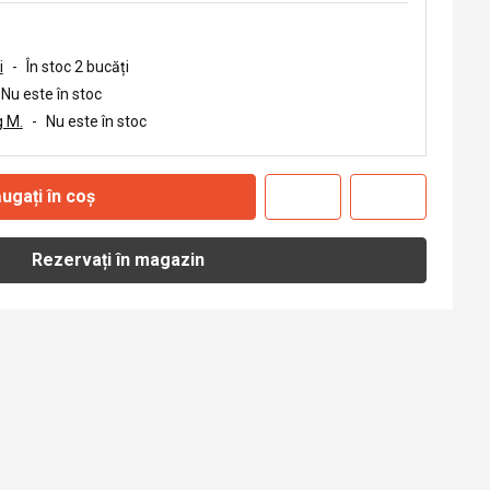
i
-
În stoc 2 bucăți
Nu este în stoc
 M.
-
Nu este în stoc
ugați în coș
Rezervați în magazin