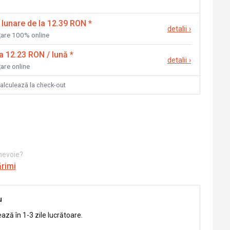
 lunare de la 12.39 RON
*
detalii
›
nțare 100% online
la 12.23 RON / lună
*
detalii
›
țare online
calculează la check-out
 nevoie?
ărimi
u
ează în 1-3 zile lucrătoare.