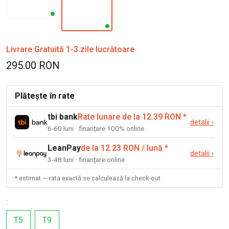
Livrare Gratuită 1-3 zile lucrătoare
295.00 RON
Plătește în rate
tbi bank
Rate lunare de la 12.39 RON
*
detalii
›
6-60 luni · finanțare 100% online
LeanPay
de la 12.23 RON / lună
*
detalii
›
3-48 luni · finanțare online
* estimat — rata exactă se calculează la check-out
:
T5
T9