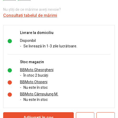
Nu știți de ce mărime aveți nevoie?
Consultați tabelul de mărimi
Livrare la domiciliu
Disponibil
-
Se livrează în 1-3 zile lucrătoare.
Stoc magazin
BBMoto Gheorgheni
-
În stoc 2 bucăți
BBMoto Otopeni
-
Nu este în stoc
BBMoto Câmpulung M.
-
Nu este în stoc
Adăugați în coș