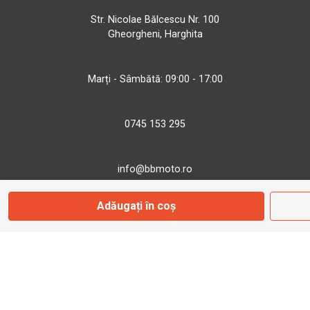
Str. Nicolae Bălcescu Nr. 100
Gheorgheni, Harghita
Marți - Sâmbătă: 09:00 - 17:00
0745 153 295
info@bbmoto.ro
Adăugați în coș
Magazin
Otopeni
Str. Ferme D Nr. 2