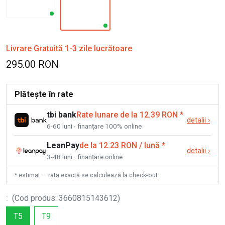
Livrare Gratuită 1-3 zile lucrătoare
295.00 RON
Plătește în rate
tbi bank
Rate lunare de la 12.39 RON
*
detalii
›
6-60 luni · finanțare 100% online
LeanPay
de la 12.23 RON / lună
*
detalii
›
3-48 luni · finanțare online
* estimat — rata exactă se calculează la check-out
:
(
Cod produs
:
3660815143612
)
T5
T9