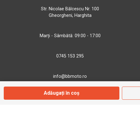
Str. Nicolae Bălcescu Nr. 100
Gheorgheni, Harghita
Marți - Sâmbătă: 09:00 - 17:00
0745 153 295
info@bbmoto.ro
Adăugați în coș
Magazin
Otopeni
Str. Ferme D Nr. 2