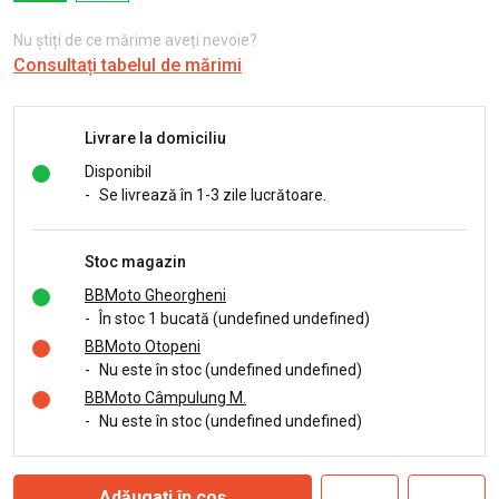
Nu știți de ce mărime aveți nevoie?
Consultați tabelul de mărimi
Livrare la domiciliu
Disponibil
-
Se livrează în 1-3 zile lucrătoare.
Stoc magazin
BBMoto Gheorgheni
-
În stoc 1 bucată (undefined undefined)
BBMoto Otopeni
-
Nu este în stoc (undefined undefined)
BBMoto Câmpulung M.
-
Nu este în stoc (undefined undefined)
Adăugați în coș