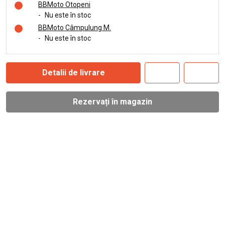
BBMoto Otopeni
-
Nu este în stoc
BBMoto Câmpulung M.
-
Nu este în stoc
Detalii de livrare
Rezervați în magazin