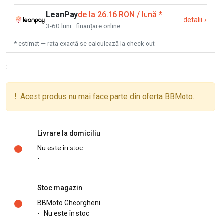
LeanPay
de la 26.16 RON / lună
*
detalii
›
3-60 luni · finanțare online
* estimat — rata exactă se calculează la check-out
:
!
Acest produs nu mai face parte din oferta BBMoto.
Livrare la domiciliu
Nu este în stoc
-
Stoc magazin
BBMoto Gheorgheni
-
Nu este în stoc