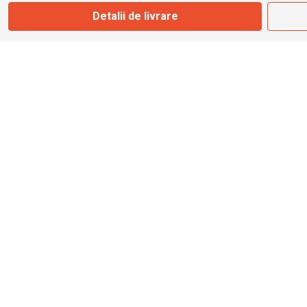
Marți - Sâmbătă: 09:00 - 17:00
Detalii de livrare
0745 153 295
info@bbmoto.ro
Magazin
Otopeni
Str. Ferme D Nr. 2
Otopeni, Ilfov
Marți - Sâmbătă: 10:00 - 18:00