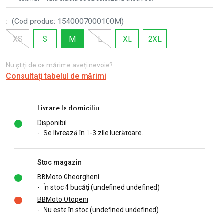
:
(
Cod produs
:
1540007000100M
)
XS
S
M
L
XL
2XL
Nu știți de ce mărime aveți nevoie?
Consultați tabelul de mărimi
Livrare la domiciliu
Disponibil
-
Se livrează în 1-3 zile lucrătoare.
Stoc magazin
BBMoto Gheorgheni
-
În stoc 4 bucăți (undefined undefined)
BBMoto Otopeni
-
Nu este în stoc (undefined undefined)