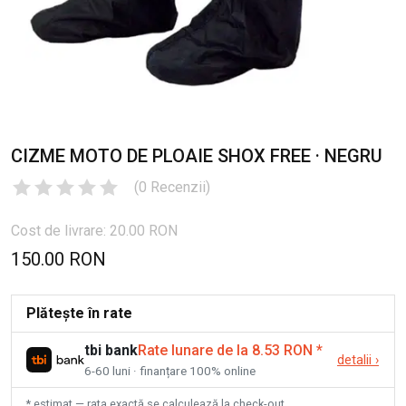
CIZME MOTO DE PLOAIE SHOX FREE · NEGRU
(
0
Recenzii
)
Cost de livrare: 20.00 RON
150.00 RON
Plătește în rate
tbi bank
Rate lunare de la 8.53 RON
*
detalii
›
6-60 luni · finanțare 100% online
* estimat — rata exactă se calculează la check-out