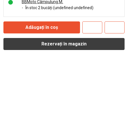
BBMoto Câmpulung M.
-
În stoc 2 bucăți (undefined undefined)
Adăugați în coș
Rezervați în magazin