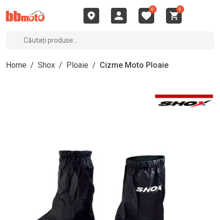
0
0
Home
/
Shox
/
Ploaie
/
Cizme Moto Ploaie