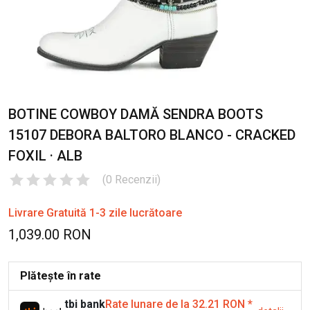
BOTINE COWBOY DAMĂ SENDRA BOOTS
15107 DEBORA BALTORO BLANCO - CRACKED
FOXIL · ALB
(
0
Recenzii
)
Livrare Gratuită 1-3 zile lucrătoare
1,039.00 RON
Plătește în rate
tbi bank
Rate lunare de la 32.21 RON
*