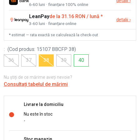
detalii
›
6-60 luni · finanțare 100% online
LeanPay
de la 31.16 RON / lună
*
detalii
›
3-60 luni · finanțare online
* estimat — rata exactă se calculează la check-out
:
(
Cod produs
:
15107 BBCFP 38
)
36
37
38
39
40
Nu știți de ce mărime aveți nevoie?
Consultați tabelul de mărimi
Livrare la domiciliu
Nu este în stoc
-
Stoc magazin