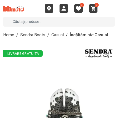
0
0
Home
/
Sendra Boots
/
Casual
/
Încălțăminte Casual
LIVRARE GRATUITĂ