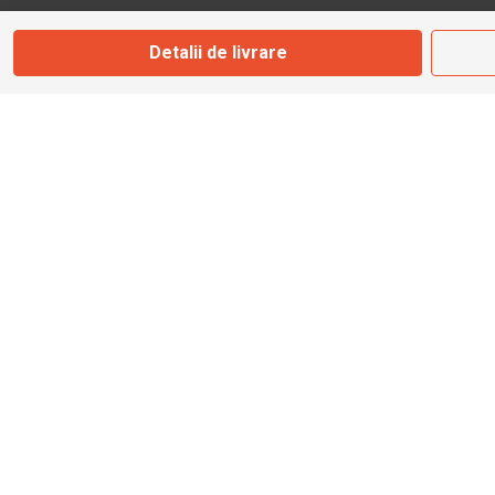
Detalii de livrare
info@bbmoto.ro
Magazin
Otopeni
Str. Ferme D Nr. 2
Otopeni, Ilfov
Marți - Sâmbătă: 10:00 - 18:00
0755 141 155