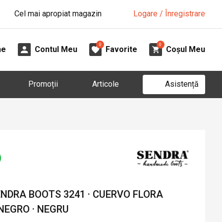
Cel mai apropiat magazin
Logare / Înregistrare
0
0
ne
Contul Meu
Favorite
Coșul Meu
Asistență
Promoții
Articole
NDRA BOOTS 3241 · CUERVO FLORA
NEGRO · NEGRU