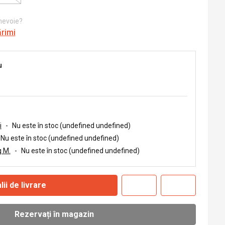
 nevoie?
ărimi
u
i
-
Nu este în stoc (undefined undefined)
Nu este în stoc (undefined undefined)
 M.
-
Nu este în stoc (undefined undefined)
lii de livrare
Rezervați în magazin