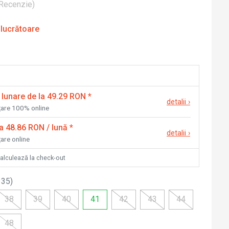
Recenzie
)
 lucrătoare
 lunare de la 49.29 RON
*
detalii
›
nțare 100% online
la 48.86 RON / lună
*
detalii
›
țare online
calculează la check-out
 35
)
38
39
40
41
42
43
44
48