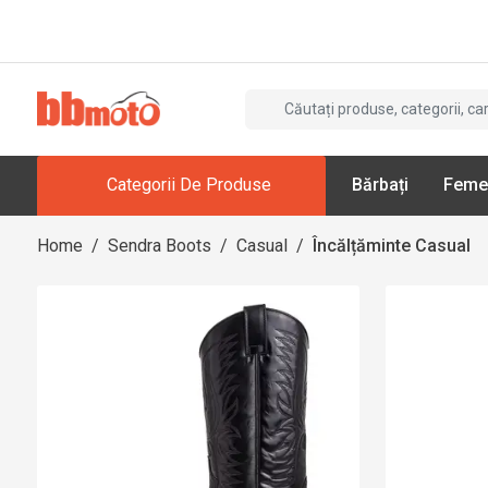
Categorii De Produse
Bărbați
Feme
Home
/
Sendra Boots
/
Casual
/
Încălțăminte Casual