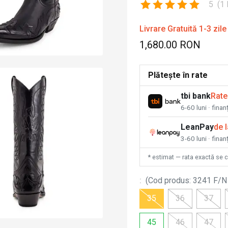
5
(
1
Livrare Gratuită 1-3 zile
1,680.00 RON
Plătește în rate
tbi bank
Rate
6-60 luni · fina
LeanPay
de 
3-60 luni · finan
* estimat — rata exactă se 
:
(
Cod produs
:
3241 F/N
35
36
37
45
46
47