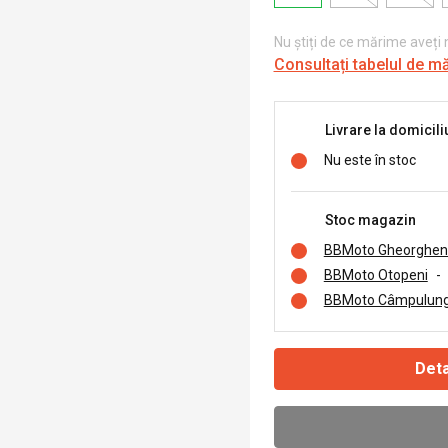
Nu știți de ce mărime aveți
Consultați tabelul de m
Livrare la domicili
Nu este în stoc
Stoc magazin
BBMoto Gheorghen
BBMoto Otopeni
-
BBMoto Câmpulung
Deta