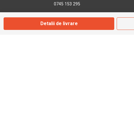
0745 153 295
Detalii de livrare
info@bbmoto.ro
Magazin
Otopeni
Str. Ferme D Nr. 2
Otopeni, Ilfov
Marți - Sâmbătă: 10:00 - 18:00
0755 141 155