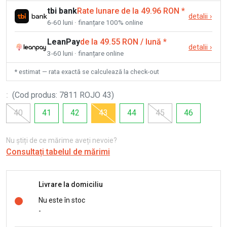
tbi bank
Rate lunare de la 49.96 RON
*
detalii
›
6-60 luni · finanțare 100% online
LeanPay
de la 49.55 RON / lună
*
detalii
›
3-60 luni · finanțare online
* estimat — rata exactă se calculează la check-out
:
(
Cod produs
:
7811 ROJO 43
)
40
41
42
43
44
45
46
Nu știți de ce mărime aveți nevoie?
Consultați tabelul de mărimi
Livrare la domiciliu
Nu este în stoc
-