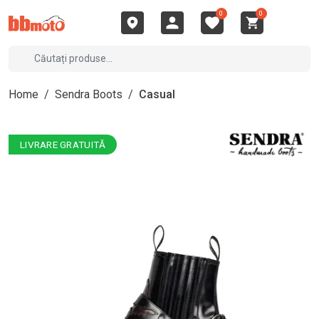
0
0
Home
/
Sendra Boots
/
Casual
LIVRARE GRATUITĂ