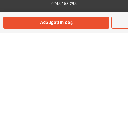
0745 153 295
Adăugați în coș
info@bbmoto.ro
Magazin
Otopeni
Str. Ferme D Nr. 2
Otopeni, Ilfov
Marți - Sâmbătă: 10:00 - 18:00
0755 141 155