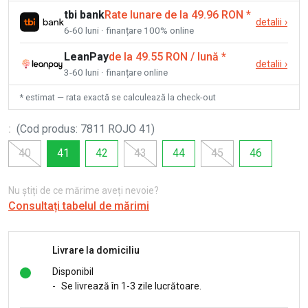
tbi bank
Rate lunare de la 49.96 RON
*
detalii
›
6-60 luni · finanțare 100% online
LeanPay
de la 49.55 RON / lună
*
detalii
›
3-60 luni · finanțare online
* estimat — rata exactă se calculează la check-out
:
(
Cod produs
:
7811 ROJO 41
)
40
41
42
43
44
45
46
Nu știți de ce mărime aveți nevoie?
Consultați tabelul de mărimi
Livrare la domiciliu
Disponibil
-
Se livrează în 1-3 zile lucrătoare.