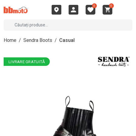
0
0
Home
/
Sendra Boots
/
Casual
LIVRARE GRATUITĂ