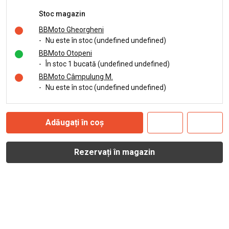
Stoc magazin
BBMoto Gheorgheni
-
Nu este în stoc (undefined undefined)
BBMoto Otopeni
-
În stoc 1 bucată (undefined undefined)
BBMoto Câmpulung M.
-
Nu este în stoc (undefined undefined)
Adăugați în coș
Rezervați în magazin