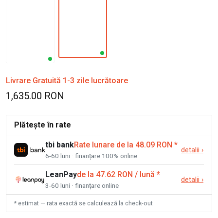
Livrare Gratuită 1-3 zile lucrătoare
1,635.00 RON
Plătește în rate
tbi bank
Rate lunare de la 48.09 RON
*
detalii
›
6-60 luni · finanțare 100% online
LeanPay
de la 47.62 RON / lună
*
detalii
›
3-60 luni · finanțare online
* estimat — rata exactă se calculează la check-out