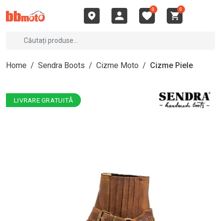
0
0
Home
/
Sendra Boots
/
Cizme Moto
/
Cizme Piele
LIVRARE GRATUITĂ