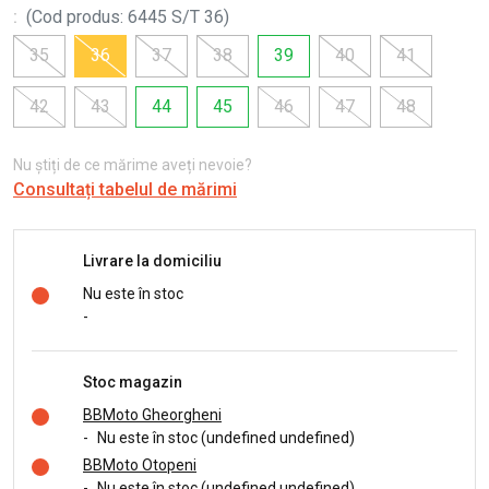
:
(
Cod produs
:
6445 S/T 36
)
35
36
37
38
39
40
41
42
43
44
45
46
47
48
Nu știți de ce mărime aveți nevoie?
Consultați tabelul de mărimi
Livrare la domiciliu
Nu este în stoc
-
Stoc magazin
BBMoto Gheorgheni
-
Nu este în stoc (undefined undefined)
BBMoto Otopeni
-
Nu este în stoc (undefined undefined)