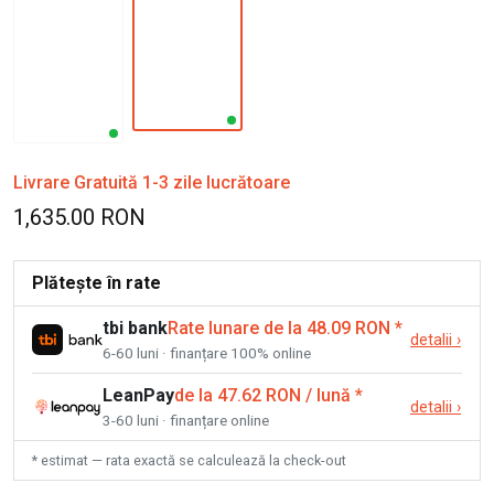
Livrare Gratuită 1-3 zile lucrătoare
1,635.00 RON
Plătește în rate
tbi bank
Rate lunare de la 48.09 RON
*
detalii
›
6-60 luni · finanțare 100% online
LeanPay
de la 47.62 RON / lună
*
detalii
›
3-60 luni · finanțare online
* estimat — rata exactă se calculează la check-out