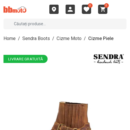
0
0
Home
/
Sendra Boots
/
Cizme Moto
/
Cizme Piele
LIVRARE GRATUITĂ