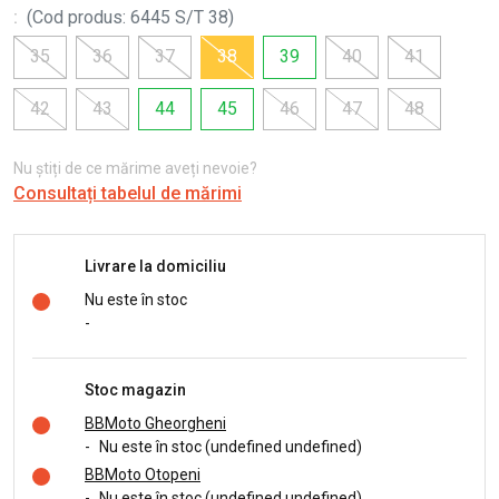
:
(
Cod produs
:
6445 S/T 38
)
35
36
37
38
39
40
41
42
43
44
45
46
47
48
Nu știți de ce mărime aveți nevoie?
Consultați tabelul de mărimi
Livrare la domiciliu
Nu este în stoc
-
Stoc magazin
BBMoto Gheorgheni
-
Nu este în stoc (undefined undefined)
BBMoto Otopeni
-
Nu este în stoc (undefined undefined)