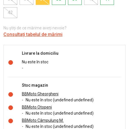
42
Nu știți de ce mărime aveți nevoie?
Consultați tabelul de mărimi
Livrare la domiciliu
Nu este în stoc
-
Stoc magazin
BBMoto Gheorgheni
-
Nu este în stoc (undefined undefined)
BBMoto Otopeni
-
Nu este în stoc (undefined undefined)
BBMoto Câmpulung M.
-
Nu este în stoc (undefined undefined)