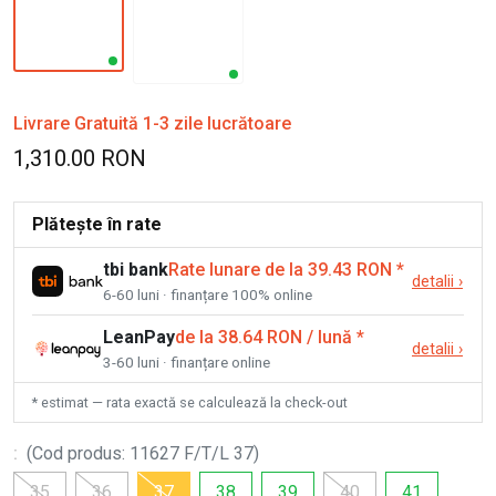
Livrare Gratuită 1-3 zile lucrătoare
1,310.00 RON
Plătește în rate
tbi bank
Rate lunare de la 39.43 RON
*
detalii
›
6-60 luni · finanțare 100% online
LeanPay
de la 38.64 RON / lună
*
detalii
›
3-60 luni · finanțare online
* estimat — rata exactă se calculează la check-out
:
(
Cod produs
:
11627 F/T/L 37
)
35
36
37
38
39
40
41