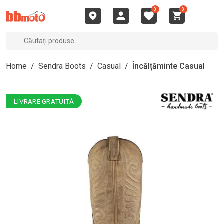
0
0
Home
/
Sendra Boots
/
Casual
/
Încălțăminte Casual
LIVRARE GRATUITĂ