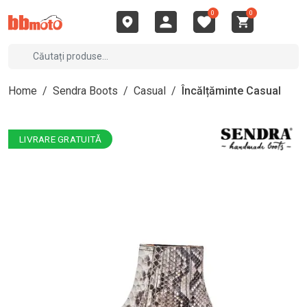
0
0
Home
/
Sendra Boots
/
Casual
/
Încălțăminte Casual
LIVRARE GRATUITĂ