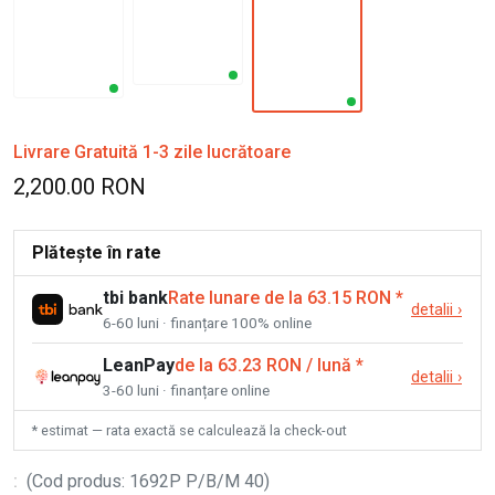
Livrare Gratuită 1-3 zile lucrătoare
2,200.00 RON
Plătește în rate
tbi bank
Rate lunare de la 63.15 RON
*
detalii
›
6-60 luni · finanțare 100% online
LeanPay
de la 63.23 RON / lună
*
detalii
›
3-60 luni · finanțare online
* estimat — rata exactă se calculează la check-out
:
(
Cod produs
:
1692P P/B/M 40
)