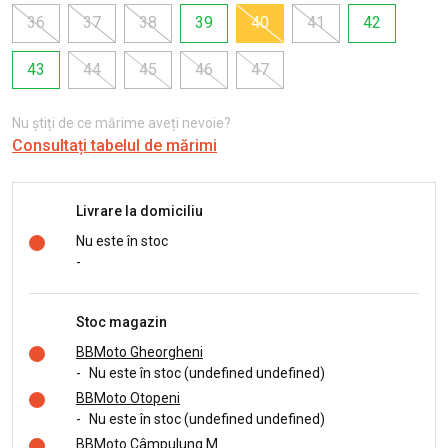
36
37
38
39
40
41
42
43
44
45
46
47
Nu știți de ce mărime aveți nevoie?
Consultați tabelul de mărimi
Livrare la domiciliu
Nu este în stoc
-
Stoc magazin
BBMoto Gheorgheni
-
Nu este în stoc (undefined undefined)
BBMoto Otopeni
-
Nu este în stoc (undefined undefined)
BBMoto Câmpulung M.