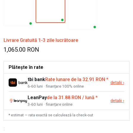
Livrare Gratuită 1-3 zile lucrătoare
1,065.00 RON
Plătește în rate
tbi bank
Rate lunare de la 32.91 RON
*
detalii
›
6-60 luni · finanțare 100% online
LeanPay
de la 31.88 RON / lună
*
detalii
›
3-60 luni · finanțare online
* estimat — rata exactă se calculează la check-out
: