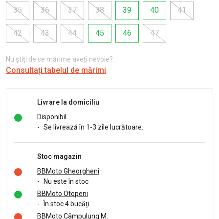
35
36
37
38
39
40
41
42
43
44
45
46
47
Nu știți de ce mărime aveți nevoie?
Consultați tabelul de mărimi
Livrare la domiciliu
Disponibil
-
Se livrează în 1-3 zile lucrătoare.
Stoc magazin
BBMoto Gheorgheni
-
Nu este în stoc
BBMoto Otopeni
-
În stoc 4 bucăți
BBMoto Câmpulung M.