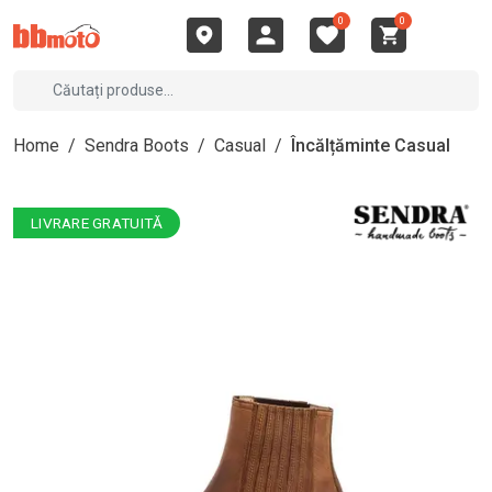
0
0
Home
/
Sendra Boots
/
Casual
/
Încălțăminte Casual
LIVRARE GRATUITĂ