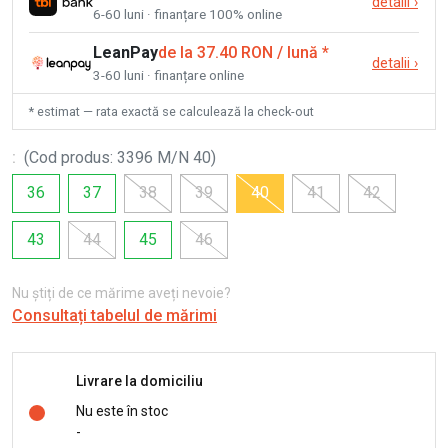
detalii
›
6-60 luni · finanțare 100% online
LeanPay
de la 37.40 RON / lună
*
detalii
›
3-60 luni · finanțare online
* estimat — rata exactă se calculează la check-out
:
(
Cod produs
:
3396 M/N 40
)
36
37
38
39
40
41
42
43
44
45
46
Nu știți de ce mărime aveți nevoie?
Consultați tabelul de mărimi
Livrare la domiciliu
Nu este în stoc
-