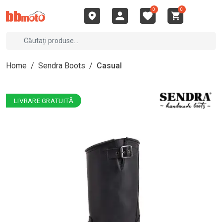
0
0
Home
/
Sendra Boots
/
Casual
LIVRARE GRATUITĂ