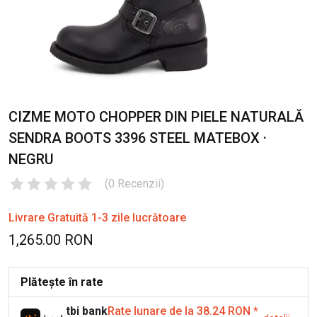
CIZME MOTO CHOPPER DIN PIELE NATURALĂ
SENDRA BOOTS 3396 STEEL MATEBOX ·
NEGRU
(
0
Recenzii
)
Livrare Gratuită 1-3 zile lucrătoare
1,265.00 RON
Plătește în rate
tbi bank
Rate lunare de la 38.24 RON
*