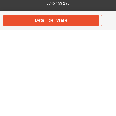
0745 153 295
Detalii de livrare
info@bbmoto.ro
Magazin
Otopeni
Str. Ferme D Nr. 2
Otopeni, Ilfov
Marți - Sâmbătă: 10:00 - 18:00
0755 141 155