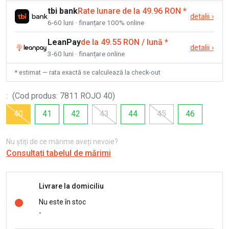
tbi bank
Rate lunare de la 49.96 RON
*
detalii
›
6-60 luni · finanțare 100% online
LeanPay
de la 49.55 RON / lună
*
detalii
›
3-60 luni · finanțare online
* estimat — rata exactă se calculează la check-out
:
(
Cod produs
:
7811 ROJO 40
)
40
41
42
43
44
45
46
Nu știți de ce mărime aveți nevoie?
Consultați tabelul de mărimi
Livrare la domiciliu
Nu este în stoc
-