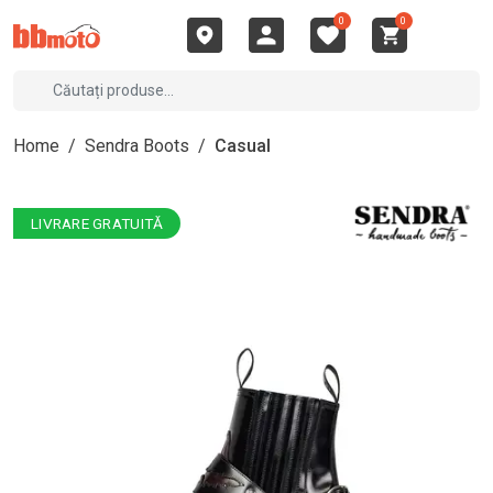
0
0
Home
/
Sendra Boots
/
Casual
LIVRARE GRATUITĂ