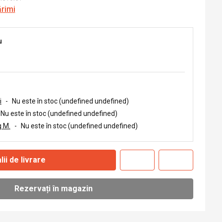
ărimi
u
i
-
Nu este în stoc (undefined undefined)
Nu este în stoc (undefined undefined)
 M.
-
Nu este în stoc (undefined undefined)
lii de livrare
Rezervați în magazin