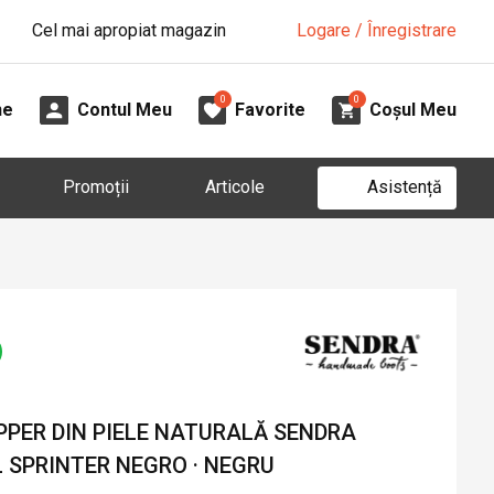
Cel mai apropiat magazin
Logare / Înregistrare
0
0
ne
Contul Meu
Favorite
Coșul Meu
Asistență
Promoții
Articole
PER DIN PIELE NATURALĂ SENDRA
 SPRINTER NEGRO · NEGRU