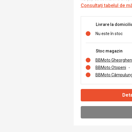
Consultați tabelul de m
Livrare la domicili
Nu este în stoc
Stoc magazin
BBMoto Gheorghen
BBMoto Otopeni
-
BBMoto Câmpulung
Deta