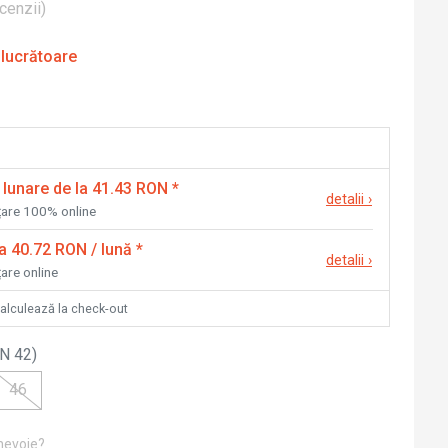
cenzii
)
 lucrătoare
 lunare de la 41.43 RON
*
detalii
›
nțare 100% online
la 40.72 RON / lună
*
detalii
›
țare online
calculează la check-out
N 42
)
46
 nevoie?