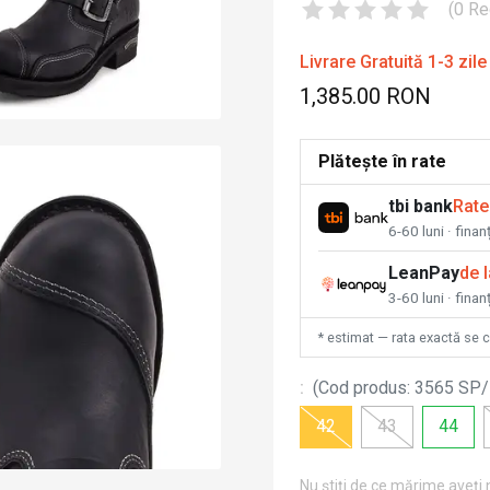
(
0
Re
Livrare Gratuită 1-3 zile
1,385.00 RON
Plătește în rate
tbi bank
Rate
6-60 luni · fina
LeanPay
de 
3-60 luni · finan
* estimat — rata exactă se 
:
(
Cod produs
:
3565 SP/
42
43
44
Nu știți de ce mărime aveți